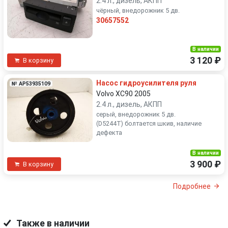
2.4 л., дизель, АКПП
чёрный, внедорожник 5 дв.
30657552
В наличии
3 120 ₽
В корзину
Насос гидроусилителя руля
№ AP53935109
Volvo XC90 2005
2.4 л., дизель, АКПП
серый, внедорожник 5 дв.
(D5244T) болтается шкив, наличие
дефекта
В наличии
3 900 ₽
В корзину
Подробнее
Также в наличии