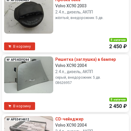
№ AP53640485
Volvo XC90 2003
2.4 л., дизель, АКПП
жёлтый, внедорожник 5 дв.
В наличии
2 450 ₽
В корзину
Решетка (заглушка) в бампер
№ AP54039244
Volvo XC90 2004
2.4 л., дизель, АКПП
серый, внедорожник 5 дв.
08626957
В наличии
2 450 ₽
В корзину
CD-чейнджер
№ AP53414612
Volvo XC90 2004