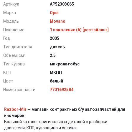
Артикул
AP52303065
Марка
Opel
Модель
Movano
Поколение
1 поколение (A) [рестайлинг]
Год
2005
Тип двигателя
дизель
Объем, см³
2.5
Тип кузова
микроавтобус
КПП
МКПП
Цвет
белый
Номер запчасти
7701692584
Razbor-Mir
— магазин контрактных б/у автозапчастей для
иномарок.
Большой каталог оригинальных деталей с разборки:
двигатели, КПП, кузовщина и оптика.