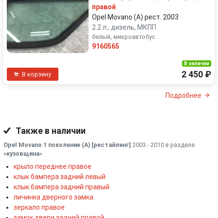
правой
Opel Movano (A) рест. 2003
2.2 л., дизель, МКПП
белый, микроавтобус
9160565
В наличии
2 450 ₽
В корзину
Подробнее
Также в наличии
Opel Movano 1 поколение (A) [рестайлинг]
2003 - 2010 в разделе
«кузовщина
»
крыло переднее правое
клык бампера задний левый
клык бампера задний правый
личинка дверного замка
зеркало правое
замок двери задней правой