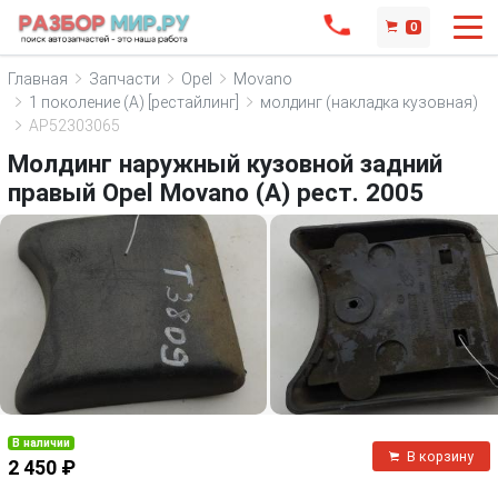
0
Главная
Запчасти
Opel
Movano
1 поколение (A) [рестайлинг]
молдинг (накладка кузовная)
AP52303065
Молдинг наружный кузовной задний
правый Opel Movano (A) рест. 2005
В наличии
В корзину
2 450 ₽