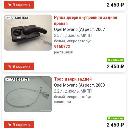
2 450 ₽
В корзину
Ручка двери внутренняя задняя
№ AP53054565
правая
Opel Movano (A) рест. 2007
2.5 л., дизель, МКПП
белый, микроавтобус
9160772
распашной
В наличии
2 450 ₽
В корзину
Трос двери задней
№ AP54337171
Opel Movano (A) рест. 2003
2.2 л., дизель, МКПП
белый, микроавтобус
сдвижной
В наличии
2 450 ₽
В корзину