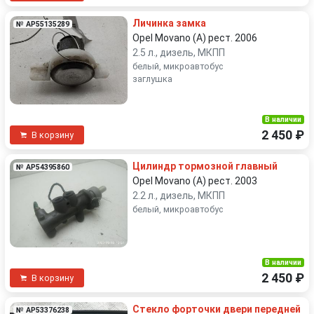
Личинка замка
№ AP55135289
Opel Movano (A) рест. 2006
2.5 л., дизель, МКПП
белый, микроавтобус
заглушка
В наличии
2 450 ₽
В корзину
Цилиндр тормозной главный
№ AP54395860
Opel Movano (A) рест. 2003
2.2 л., дизель, МКПП
белый, микроавтобус
В наличии
2 450 ₽
В корзину
Стекло форточки двери передней
№ AP53376238