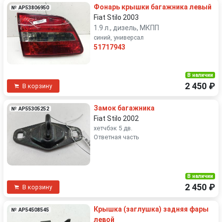
Фонарь крышки багажника левый
№ AP53806950
Fiat Stilo 2003
1.9 л., дизель, МКПП
синий, универсал
51717943
В наличии
2 450 ₽
В корзину
Замок багажника
№ AP55305252
Fiat Stilo 2002
хетчбэк 5 дв.
Ответная часть
В наличии
2 450 ₽
В корзину
Крышка (заглушка) задняя фары
№ AP54508545
левой