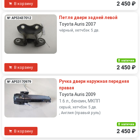
2 450 ₽
В корзину
Петля двери задней левой
№ AP53437012
Toyota Auris 2007
чёрный, хетчбэк 5 дв.
В наличии
2 450 ₽
В корзину
Ручка двери наружная передняя
№ AP53170979
правая
Toyota Auris 2009
1.6 л., бензин, МКПП
серый, хетчбэк 5 дв.
, Англия (правый руль)
В наличии
2 450 ₽
В корзину