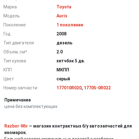
Марка
Toyota
Модель
Auris
Поколение
1 поколение
Год
2008
Тип двигателя
дизель
Объем, см³
2.0
Тип кузова
хетчбэк 5 дв.
КПП
МКПП
Цвет
серый
Номер запчасти
177010R020
,
17705-0R022
Примечание
цена без комплектующих
Razbor-Mir
— магазин контрактных б/у автозапчастей для
иномарок.