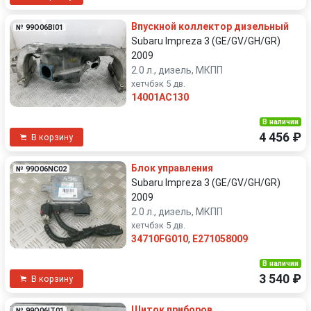
Впускной коллектор дизельный
№ 99O06BI01
Subaru Impreza 3 (GE/GV/GH/GR)
2009
2.0 л., дизель, МКПП
хетчбэк 5 дв.
14001AC130
В наличии
4 456 ₽
В корзину
Блок управления
№ 99O06NC02
Subaru Impreza 3 (GE/GV/GH/GR)
2009
2.0 л., дизель, МКПП
хетчбэк 5 дв.
34710FG010
,
E271058009
В наличии
3 540 ₽
В корзину
Щиток приборов
№ 99O06IT01