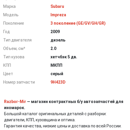
Марка
Subaru
Модель
Impreza
Поколение
3 поколение (GE/GV/GH/GR)
Год
2009
Тип двигателя
дизель
Объем, см³
2.0
Тип кузова
хетчбэк 5 дв.
КПП
МКПП
Цвет
серый
Номер запчасти
9H423D
Razbor-Mir
— магазин контрактных б/у автозапчастей для
иномарок.
Большой каталог оригинальных деталей с разборки:
двигатели, КПП, кузовщина и оптика.
Гарантия качества, низкие цены и доставка по всей России.