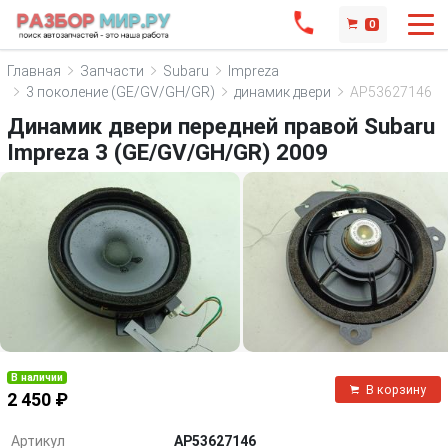
0
Главная
Запчасти
Subaru
Impreza
3 поколение (GE/GV/GH/GR)
динамик двери
AP53627146
Динамик двери передней правой Subaru
Impreza 3 (GE/GV/GH/GR) 2009
В наличии
В корзину
2 450 ₽
Артикул
AP53627146