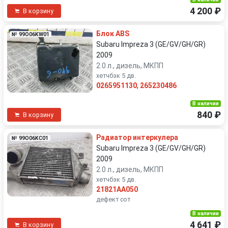
4 200 ₽
В корзину
Блок ABS
№ 99O06KW01
Subaru Impreza 3 (GE/GV/GH/GR)
2009
2.0 л., дизель, МКПП
хетчбэк 5 дв.
0265951130
,
265230486
В наличии
840 ₽
В корзину
Радиатор интеркулера
№ 99O06KC01
Subaru Impreza 3 (GE/GV/GH/GR)
2009
2.0 л., дизель, МКПП
хетчбэк 5 дв.
21821AA050
дефект сот
В наличии
4 641 ₽
В корзину