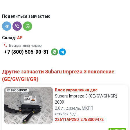
Поделиться запчастью
Склад:
AP
Бесплатный номер
+7 (800) 505-90-31
Другие запчасти Subaru Impreza 3 поколение
(GE/GV/GH/GR)
Блок управления двс
№ 99O06PC01
Subaru Impreza 3 (GE/GV/GH/GR)
2009
2.0 л., дизель, МКПП
хетчбэк 5 дв.
22611AP280
,
2758009472
В наличии