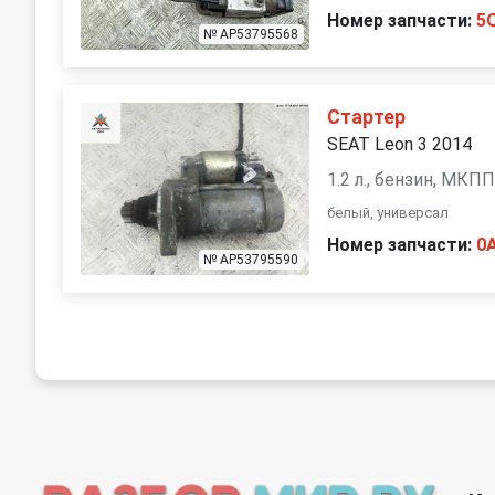
Номер запчасти:
5
№ AP53795568
Стартер
SEAT Leon 3 2014
1.2 л., бензин, МКП
белый, универсал
Номер запчасти:
0
№ AP53795590