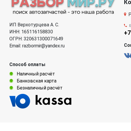
К
Р
ИП Верхотурцева А. С.
ИНН: 165116158830
+7
ОГРН: 320631300071649
Со
Email: razbormir@yandex.ru
Способ оплаты
Наличный расчёт
Банковская карта
Безналичный расчёт