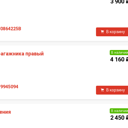
3 900 
П
F0864225B
В корзину
В наличи
багажника правый
4 160 
П
F9945094
В корзину
В наличи
ения
2 450 