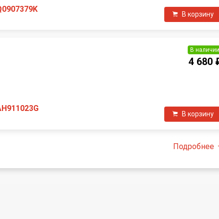
Q0907379K
В корзину
В наличи
4 680 
П
AH911023G
В корзину
Подробнее