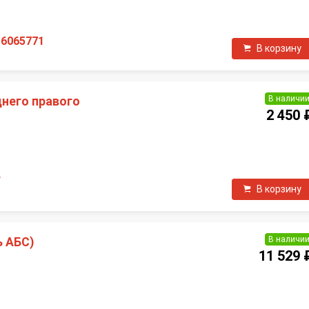
П
56065771
В корзину
В наличи
днего правого
2 450 
П
F
В корзину
В наличи
ь АБС)
11 529 
П