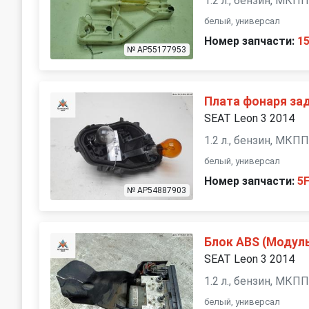
1.2 л., бензин, МКП
белый, универсал
Номер запчасти:
1
№ AP55177953
Плата фонаря за
SEAT Leon 3 2014
1.2 л., бензин, МКП
белый, универсал
Номер запчасти:
5
№ AP54887903
Блок ABS (Модул
SEAT Leon 3 2014
1.2 л., бензин, МКП
белый, универсал