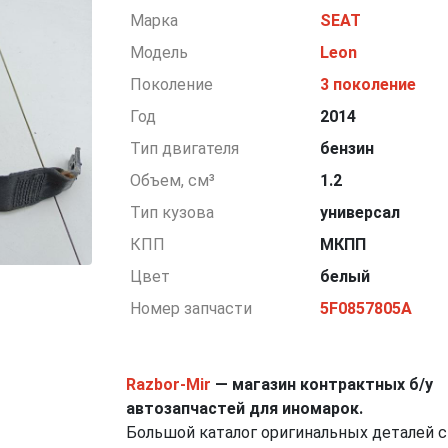
Марка
SEAT
Модель
Leon
Поколение
3 поколение
Год
2014
Тип двигателя
бензин
Объем, см³
1.2
Тип кузова
универсал
КПП
МКПП
Цвет
белый
Номер запчасти
5F0857805A
Razbor-Mir
— магазин контрактных б/у
автозапчастей для иномарок.
Большой каталог оригинальных деталей с