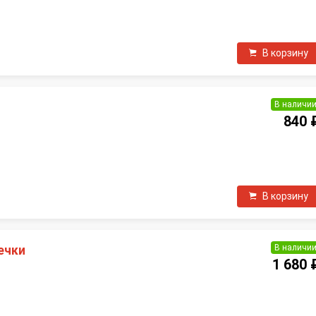
П
В корзину
В наличи
я
840 
П
В корзину
В наличи
ечки
1 680 
П