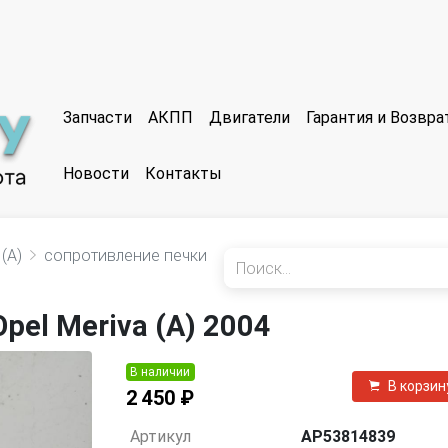
Запчасти
АКПП
Двигатели
Гарантия и Возвр
Новости
Контакты
(A)
сопротивление печки
pel Meriva (A) 2004
В наличии
В корзин
2 450 ₽
Артикул
AP53814839