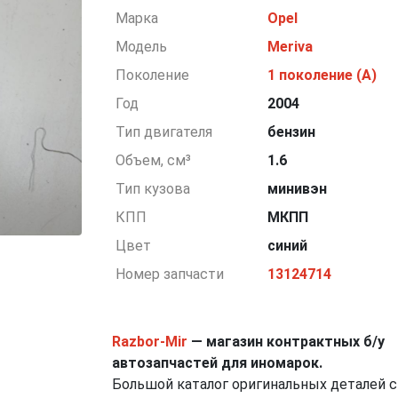
Марка
Opel
Модель
Meriva
Поколение
1 поколение (A)
Год
2004
Тип двигателя
бензин
Объем, см³
1.6
Тип кузова
минивэн
КПП
МКПП
Цвет
синий
Номер запчасти
13124714
Razbor-Mir
— магазин контрактных б/у
автозапчастей для иномарок.
Большой каталог оригинальных деталей с