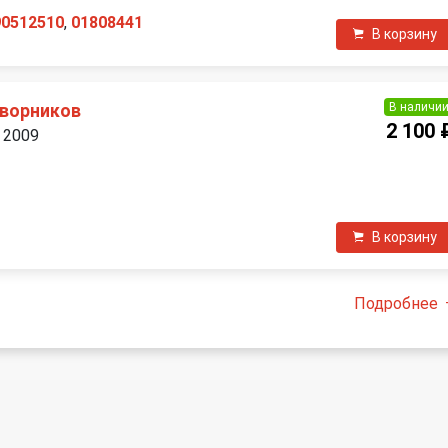
90512510
,
01808441
В корзину
В наличи
дворников
2 100 
. 2009
П
В корзину
Подробнее