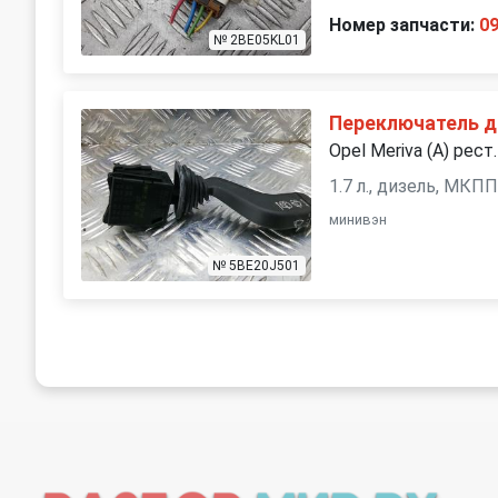
Номер запчасти:
0
№ 2BE05KL01
Переключатель 
Opel Meriva (A) рест
1.7 л., дизель, МКП
минивэн
№ 5BE20J501