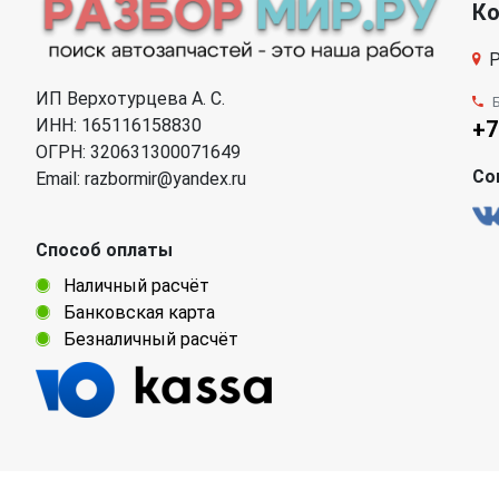
К
Р
ИП Верхотурцева А. С.
ИНН: 165116158830
+7
ОГРН: 320631300071649
Со
Email: razbormir@yandex.ru
Способ оплаты
Наличный расчёт
Банковская карта
Безналичный расчёт