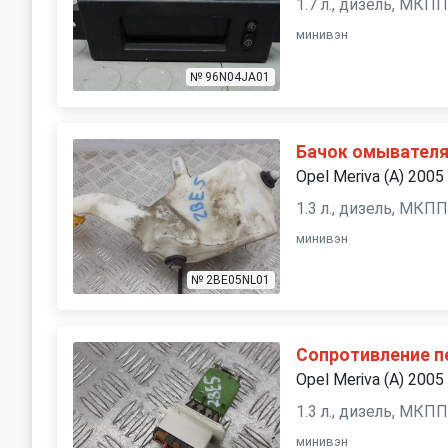
1.7 л., дизель, МКП
минивэн
№ 96N04JA01
Бачок омывател
Opel Meriva (A) 2005
1.3 л., дизель, МКП
минивэн
№ 2BE05NL01
Сопротивление п
Opel Meriva (A) 2005
1.3 л., дизель, МКП
минивэн