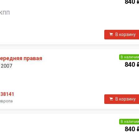
840 
 МКПП
В корзину
В наличи
передняя правая
840 
. 2007
П
138141
В корзину
европа
В наличи
840 