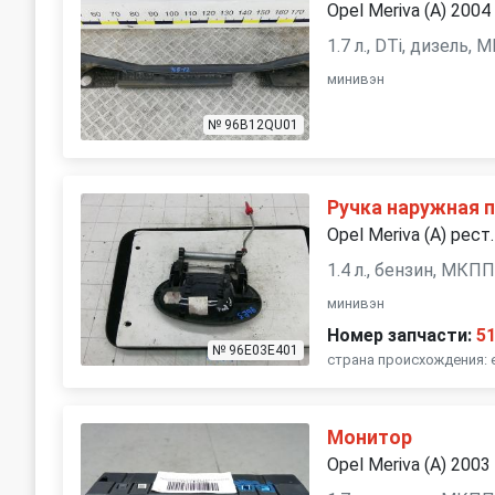
Opel Meriva (A) 2004
1.7 л., DTi, дизель,
минивэн
№ 96B12QU01
Ручка наружная 
Opel Meriva (A) рест
1.4 л., бензин, МКП
минивэн
Номер запчасти:
5
№ 96E03E401
страна происхождения: 
Монитор
Opel Meriva (A) 2003