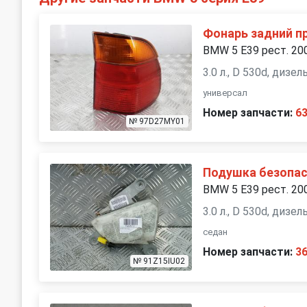
Фонарь задний п
BMW 5 E39 рест. 20
3.0 л., D 530d, дизе
универсал
Номер запчасти:
6
№ 97D27MY01
Подушка безопас
BMW 5 E39 рест. 20
3.0 л., D 530d, дизе
седан
Номер запчасти:
3
№ 91Z15IU02