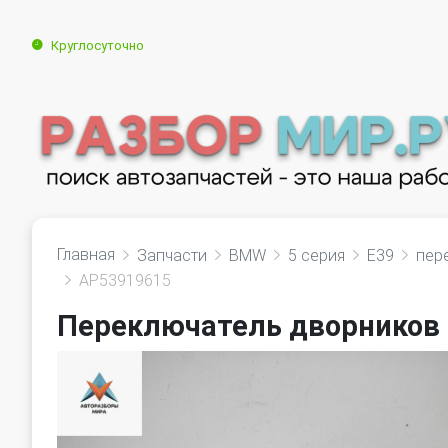
Круглосуточно
Главная
Запчасти
BMW
5 серия
E39
пер
AP53919615
Переключатель дворников 