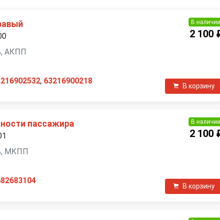
В наличи
равый
2 100 
00
ль, АКПП
3216902532
,
63216900218
В корзину
В наличи
ности пассажира
2 100 
01
ль, МКПП
682683104
В корзину