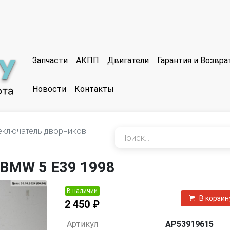
Запчасти
АКПП
Двигатели
Гарантия и Возвр
Новости
Контакты
еключатель дворников
BMW 5 E39 1998
В наличии
В корзин
2 450 ₽
Артикул
AP53919615