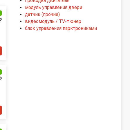
проводка двигателя
модуль управления двери
и
датчик (прочие)
₽
видеомодуль / TV-тюнер
блок управления парктрониками
и
₽