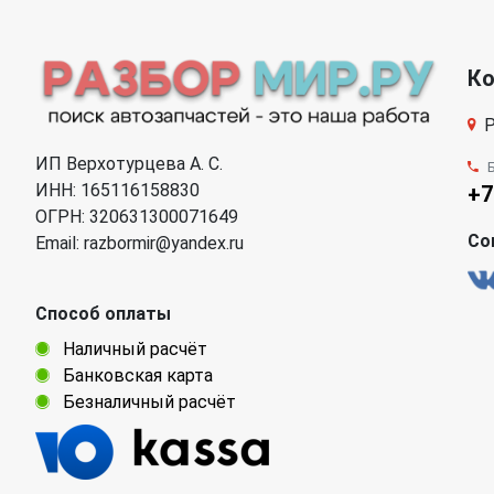
К
Р
ИП Верхотурцева А. С.
ИНН: 165116158830
+7
ОГРН: 320631300071649
Со
Email: razbormir@yandex.ru
Способ оплаты
Наличный расчёт
Банковская карта
Безналичный расчёт