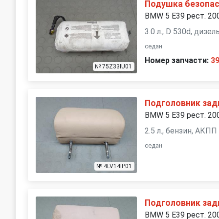
Подушка безопас
BMW 5 E39 рест. 20
3.0 л., D 530d, дизе
седан
Номер запчасти:
3
№ 75Z33IU01
Подголовник зад
BMW 5 E39 рест. 20
2.5 л., бензин, АКПП
седан
№ 4LV14IP01
Подголовник зад
BMW 5 E39 рест. 20