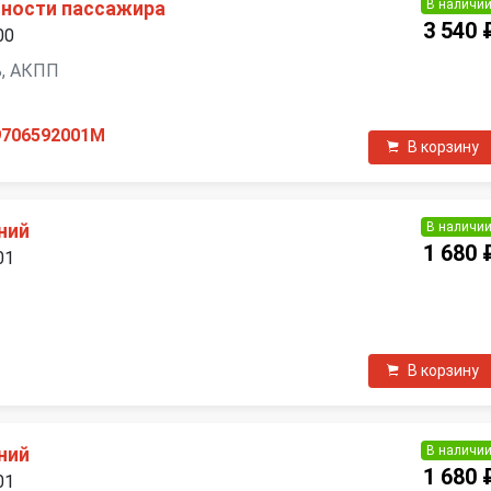
В наличи
ности пассажира
3 540 
00
ль, АКПП
9706592001M
В корзину
В наличи
ний
1 680 
01
В корзину
В наличи
ний
1 680 
01