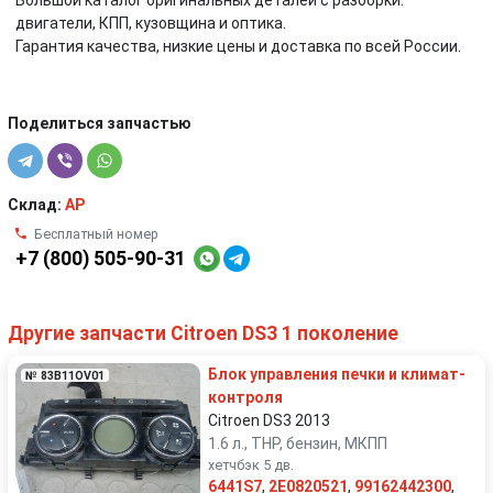
Большой каталог оригинальных деталей с разборки:
двигатели, КПП, кузовщина и оптика.
Гарантия качества, низкие цены и доставка по всей России.
Поделиться запчастью
Склад:
AP
Бесплатный номер
+7 (800) 505-90-31
Другие запчасти Citroen DS3 1 поколение
Блок управления печки и климат-
№ 83B11OV01
контроля
Citroen DS3 2013
1.6 л., THP, бензин, МКПП
хетчбэк 5 дв.
6441S7
,
2E0820521
,
99162442300
,