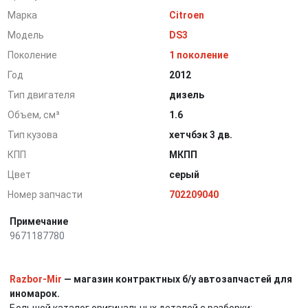
Марка
Citroen
Модель
DS3
Поколение
1 поколение
Год
2012
Тип двигателя
дизель
Объем, см³
1.6
Тип кузова
хетчбэк 3 дв.
КПП
МКПП
Цвет
серый
Номер запчасти
702209040
Примечание
9671187780
Razbor-Mir
— магазин контрактных б/у автозапчастей для
иномарок.