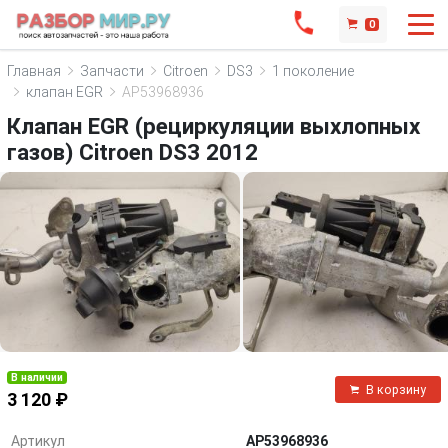
0
Главная
Запчасти
Citroen
DS3
1 поколение
клапан EGR
AP53968936
Клапан EGR (рециркуляции выхлопных
газов) Citroen DS3 2012
В наличии
В корзину
3 120 ₽
Артикул
AP53968936