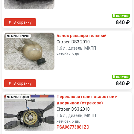
В наличии
840 ₽
В корзину
Бачок расширительный
№ NNK11NP01
Citroen DS3 2010
1.6 л., дизель, МКПП
хетчбэк 5 дв.
В наличии
840 ₽
В корзину
Переключатель поворотов и
№ NNK11Q801
дворников (стрекоза)
Citroen DS3 2010
1.6 л., дизель, МКПП
хетчбэк 5 дв.
PSA96773881ZD