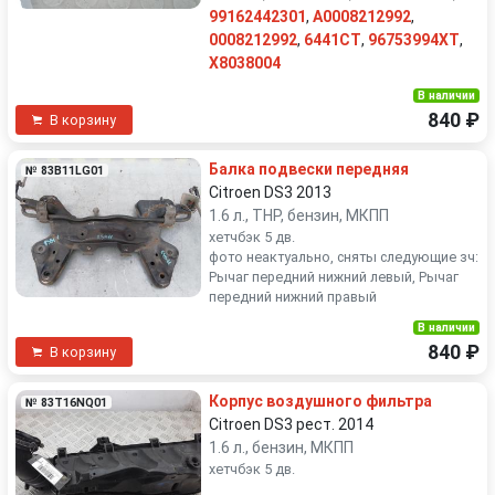
99162442301
,
A0008212992
,
0008212992
,
6441CT
,
96753994XT
,
X8038004
В наличии
840 ₽
В корзину
Балка подвески передняя
№ 83B11LG01
Citroen DS3 2013
1.6 л., THP, бензин, МКПП
хетчбэк 5 дв.
фото неактуально, сняты следующие зч:
Рычаг передний нижний левый, Рычаг
передний нижний правый
В наличии
840 ₽
В корзину
Корпус воздушного фильтра
№ 83T16NQ01
Citroen DS3 рест. 2014
1.6 л., бензин, МКПП
хетчбэк 5 дв.