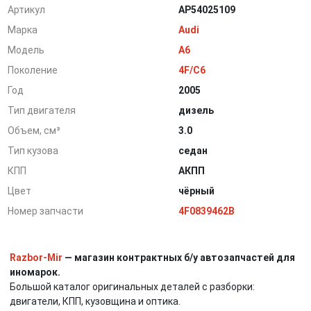
Артикул
AP54025109
Марка
Audi
Модель
A6
Поколение
4F/C6
Год
2005
Тип двигателя
дизель
Объем, см³
3.0
Тип кузова
седан
КПП
АКПП
Цвет
чёрный
Номер запчасти
4F0839462B
Razbor-Mir
— магазин контрактных б/у автозапчастей для
иномарок.
Большой каталог оригинальных деталей с разборки:
двигатели, КПП, кузовщина и оптика.