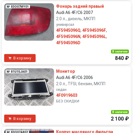
Фонарь задний правый
№ 83O07MY01
Audi A6 4F/C6 2007
2.0 л., дизель, МКПП
универсал
4F5945096Q
,
4F5945096F
,
4F5945096N
,
4F5945096L
,
4F5945096D
В наличии
840 ₽
В корзину
Монитор
№ 81U15JA01
Audi A6 4F/C6 2006
2.0 л., TFSI, бензин, МКПП
седан
4F0919603
БЕЗ СКИДКИ
В наличии
2 100 ₽
В корзину
Корпус масляного фильтра
№ 83O07A802