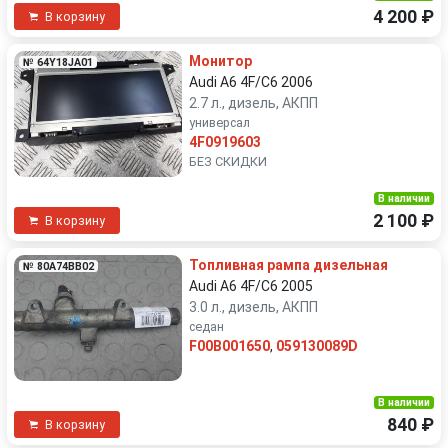
4 200 ₽
В корзину
Монитор
№ 64Y18JA01
Audi A6 4F/C6 2006
2.7 л., дизель, АКПП
универсал
4F0919603
БЕЗ СКИДКИ
В наличии
2 100 ₽
В корзину
Топливная рампа дизельная
№ 80A74BB02
Audi A6 4F/C6 2005
3.0 л., дизель, АКПП
седан
F00B001650
,
059130089D
В наличии
840 ₽
В корзину