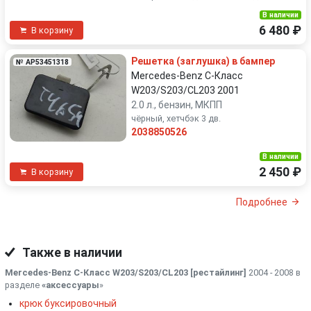
В наличии
6 480 ₽
В корзину
Решетка (заглушка) в бампер
№ AP53451318
Mercedes-Benz C-Класс
W203/S203/CL203 2001
2.0 л., бензин, МКПП
чёрный, хетчбэк 3 дв.
2038850526
В наличии
2 450 ₽
В корзину
Подробнее
Также в наличии
Mercedes-Benz C-Класс W203/S203/CL203 [рестайлинг]
2004 - 2008 в
разделе
«аксессуары
»
крюк буксировочный