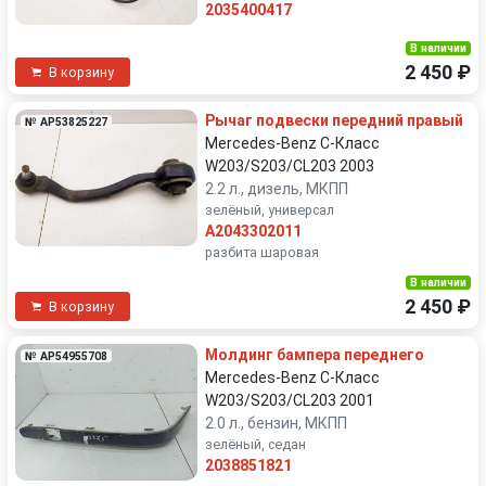
2035400417
В наличии
2 450 ₽
В корзину
Рычаг подвески передний правый
№ AP53825227
Mercedes-Benz C-Класс
W203/S203/CL203 2003
2.2 л., дизель, МКПП
зелёный, универсал
A2043302011
разбита шаровая
В наличии
2 450 ₽
В корзину
Молдинг бампера переднего
№ AP54955708
Mercedes-Benz C-Класс
W203/S203/CL203 2001
2.0 л., бензин, МКПП
зелёный, седан
2038851821