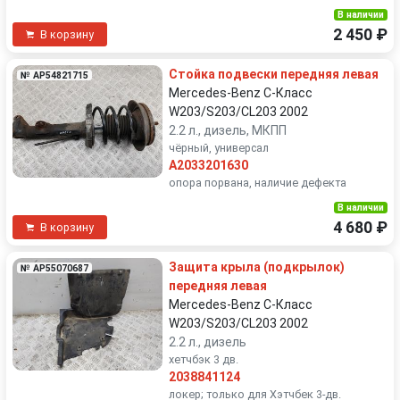
В наличии
2 450 ₽
В корзину
Стойка подвески передняя левая
№ AP54821715
Mercedes-Benz C-Класс
W203/S203/CL203 2002
2.2 л., дизель, МКПП
чёрный, универсал
A2033201630
опора порвана, наличие дефекта
В наличии
4 680 ₽
В корзину
Защита крыла (подкрылок)
№ AP55070687
передняя левая
Mercedes-Benz C-Класс
W203/S203/CL203 2002
2.2 л., дизель
хетчбэк 3 дв.
2038841124
локер; только для Хэтчбек 3-дв.