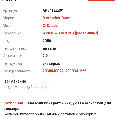
Артикул
AP54122291
Марка
Mercedes-Benz
Модель
C-Класс
Поколение
W203/S203/CL203 [рестайлинг]
Год
2006
Тип двигателя
дизель
Объем, см³
2.2
Тип кузова
универсал
Номер запчасти
2038840622
,
2038841222
Примечание
зад. ч. + перед, без локера
Razbor-Mir
— магазин контрактных б/у автозапчастей для
иномарок.
Большой каталог оригинальных деталей с разборки: