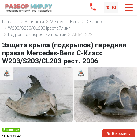
0
Главная
Запчасти
Mercedes-Benz
C-Класс
W203/S203/CL203 [рестайлинг]
Подкрылок передний правый
AP54122291
Защита крыла (подкрылок) передняя
правая Mercedes-Benz C-Класс
W203/S203/CL203 рест. 2006
В наличии
В корзину
2 610 ₽