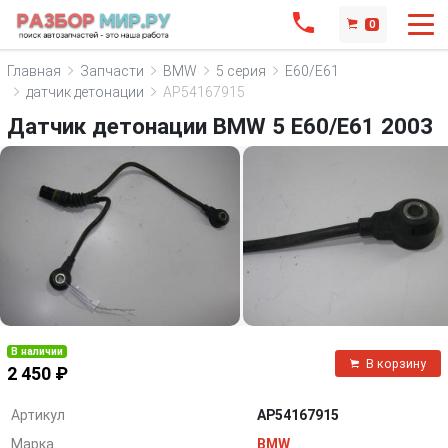
0
Главная
Запчасти
BMW
5 серия
E60/E61
датчик детонации
AP54167915
Датчик детонации BMW 5 E60/E61 2003
В наличии
В корзину
2 450 ₽
Артикул
AP54167915
Марка
BMW