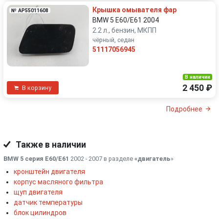
Крышка омывателя фар
№ AP55011608
BMW 5 E60/E61 2004
2.2 л., бензин, МКПП
чёрный, седан
51117056945
В наличии
2 450 ₽
В корзину
Подробнее
Также в наличии
BMW 5 серия E60/E61
2002 - 2007 в разделе
«двигатель
»
кронштейн двигателя
корпус масляного фильтра
щуп двигателя
датчик температуры
блок цилиндров