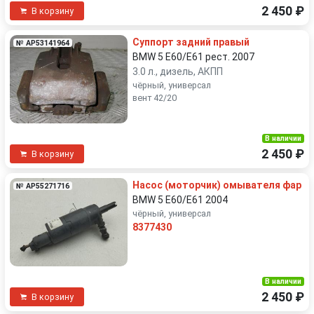
2 450 ₽
В корзину
Суппорт задний правый
№ AP53141964
BMW 5 E60/E61 рест. 2007
3.0 л., дизель, АКПП
чёрный, универсал
вент 42/20
В наличии
2 450 ₽
В корзину
Насос (моторчик) омывателя фар
№ AP55271716
BMW 5 E60/E61 2004
чёрный, универсал
8377430
В наличии
2 450 ₽
В корзину