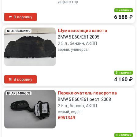
дефлектор
В наличии
6 688 ₽
В корзину
Шумоизоляция капота
№ AP55362989
BMW 5 E60/E61 2005
2.5 л., бензин, АКПП
серый, универсал
В наличии
4 160 ₽
В корзину
Переключатель поворотов
№ AP54486503
BMW 5 E60/E61 рест. 2008
2.5 л., бензин, АКПП
серый, седан
6951349
В наличии