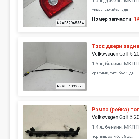
1.9 л., дизель, МКП
синий, хетчбэк 5 дв.
Номер запчасти:
1
№ AP52965554
Трос двери задн
Volkswagen Golf 5 2
1.6 л., бензин, МКП
красный, хетчбэк 5 дв.
№ AP54033572
Рампа (рейка) то
Volkswagen Golf 5 2
1.4 л., бензин, МКП
чёрный, хетчбэк 5 дв.