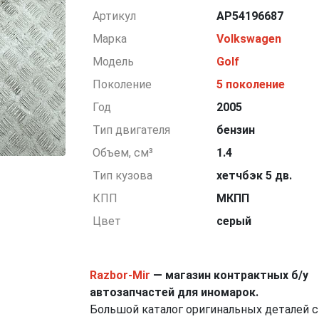
Артикул
AP54196687
Марка
Volkswagen
Модель
Golf
Поколение
5 поколение
Год
2005
Тип двигателя
бензин
Объем, см³
1.4
Тип кузова
хетчбэк 5 дв.
КПП
МКПП
Цвет
серый
Razbor-Mir
— магазин контрактных б/у
автозапчастей для иномарок.
Большой каталог оригинальных деталей с