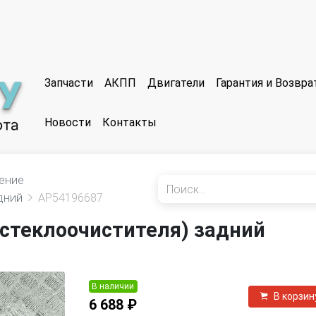
Запчасти
АКПП
Двигатели
Гарантия и Возвр
Новости
Контакты
ение
дний
AP54196687
стеклоочистителя) задний
В наличии
В корзин
6 688 ₽