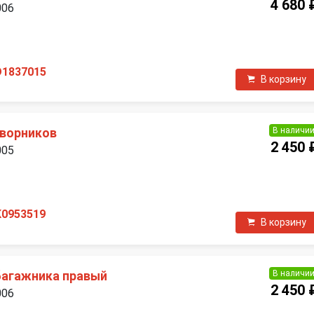
4 680 
006
П
D1837015
В корзину
В наличи
дворников
2 450 
005
П
K0953519
В корзину
В наличи
багажника правый
2 450 
006