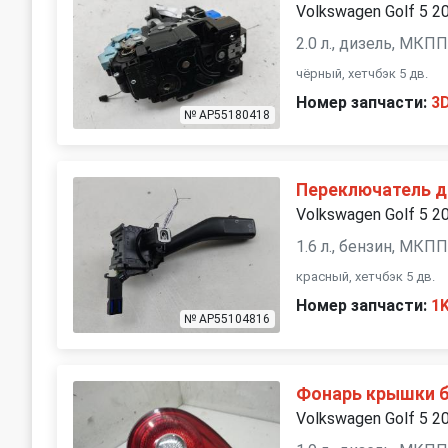
Volkswagen Golf 5 2
2.0 л., дизель, МКП
чёрный, хетчбэк 5 дв.
Номер запчасти:
3
№ AP55180418
Переключатель 
Volkswagen Golf 5 2
1.6 л., бензин, МКП
красный, хетчбэк 5 дв.
Номер запчасти:
1
№ AP55104816
Фонарь крышки 
Volkswagen Golf 5 2