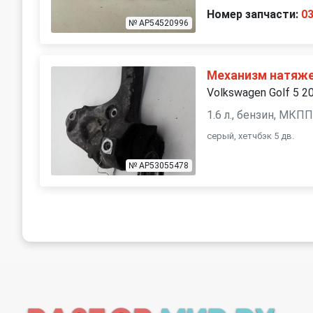
Номер запчасти:
0
№ AP54520996
Механизм натяже
Volkswagen Golf 5 2
1.6 л., бензин, МКП
серый, хетчбэк 5 дв.
№ AP53055478