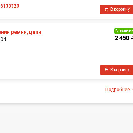
36133320
В корзину
В наличи
ния ремня, цепи
2 450 
004
П
В корзину
Подробнее