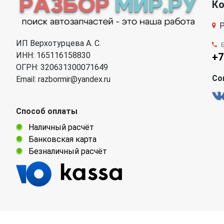
К
Р
ИП Верхотурцева А. С.
ИНН: 165116158830
+7
ОГРН: 320631300071649
Со
Email: razbormir@yandex.ru
Способ оплаты
Наличный расчёт
Банковская карта
Безналичный расчёт