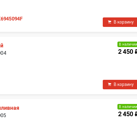
П
K6945094F
В корзину
В наличи
ей
2 450 
004
П
В корзину
В наличи
пливная
2 450 
005
П