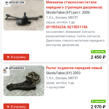
Механизм стеклоочистителя
№ AP53251294
переднего (трапеция дворников)
Skoda Fabia (6Y) рест. 2006
1.4 л., бензин, МКПП
серый, хетчбэк 5 дв.
6Y1955623A
,
6Q1955119A
не комплект, Внимание! Запчасть
разукомплектована. Сняты запчасти:
Двигатель стеклоочистителя переднего
(моторчик дворников)
В наличии
2 450 ₽
В корзину
Рычаг подвески передний левый
№ AP54403382
Skoda Fabia (6Y) 2003
1.4 л., бензин, МКПП
синий, хетчбэк 5 дв.
+ кронштейн
В наличии
2 970 ₽
В корзину