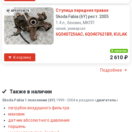
Ступица передняя правая
№ AP54154676
Skoda Fabia (6Y) рест. 2005
1.4 л., бензин, МКПП
синий, универсал
6Q0407256AC
,
6Q0407621BR
,
KULAK
В наличии
2 610 ₽
В корзину
Подробнее
Также в наличии
Skoda Fabia 1 поколение (6Y)
1999 - 2004 в разделе
«двигатель
»
патрубок воздушного фильтра
маховик
датчик абсолютного давления
поршень