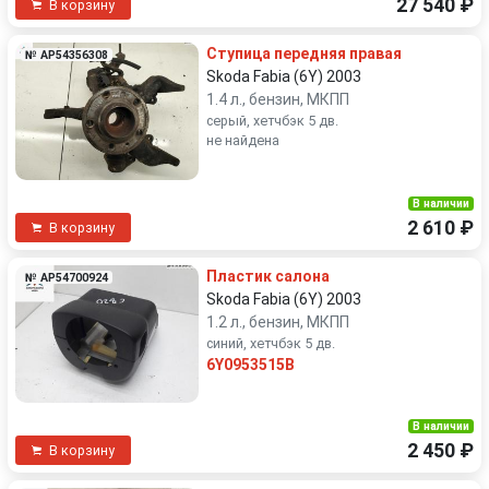
27 540 ₽
В корзину
Ступица передняя правая
№ AP54356308
Skoda Fabia (6Y) 2003
1.4 л., бензин, МКПП
серый, хетчбэк 5 дв.
не найдена
В наличии
2 610 ₽
В корзину
Пластик салона
№ AP54700924
Skoda Fabia (6Y) 2003
1.2 л., бензин, МКПП
синий, хетчбэк 5 дв.
6Y0953515B
В наличии
2 450 ₽
В корзину