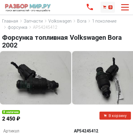
0
Главная
Запчасти
Volkswagen
Bora
1 поколение
форсунка
AP54245412
Форсунка топливная Volkswagen Bora
2002
В наличии
В корзину
2 450 ₽
Артикул
AP54245412