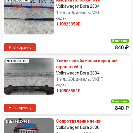
Амортизатор капота
№ LBE06OT01
Volkswagen Bora 2004
1.9 л., SDi, дизель, МКПП
седан
1J0823359D
В наличии
840 ₽
В корзину
Усилитель бампера передний
№ LBE06O101
(кронштейн)
Volkswagen Bora 2004
1.9 л., SDi, дизель, МКПП
седан
1J0805551E
В наличии
840 ₽
В корзину
Сопротивление печки
№ TBE18KL01
Volkswagen Bora 2000