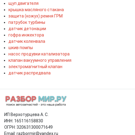
щуп двигателя
крышка масляного стакана
защита (кожух) ремня ГРМ
патрубок турбины
датчик детонации
гофра инжектора
датчик коленвала
шкив помпы
насос продувки катализатора
клапан вакуумного управления
электромагнитный клапан
датчик распредвала
ИП Верхотурцева А. С.
ИНН: 165116158830
ОГРН: 320631300071649
Email: razbormir@yandex.ru