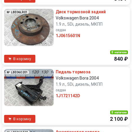
Диск тормозной задний
№ LBE06LR01
Volkswagen Bora 2004
1.9 л., SDi, дизель, МКПП
седан
1J0615601N
В наличии
840 ₽
В корзину
Педаль тормоза
№ LBE06O201
Volkswagen Bora 2004
1.9 л., SDi, дизель, МКПП
седан
1J1721142D
В наличии
2 100 ₽
В корзину