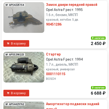
Замок двери передней правой
№ AP54225154
Opel Astra F рест. 1995
1.6 л., бензин, МКПП
красный, хетчбэк 5 дв.
90451286
В наличии
2 450 ₽
В корзину
Стартер
№ AP55298223
Opel Astra F рест. 1994
1.7 л., дизель, МКПП
красный, универсал
0001110115
BOSCH
В наличии
6 688 ₽
В корзину
Амортизатор подвески задний
№ AP54429762