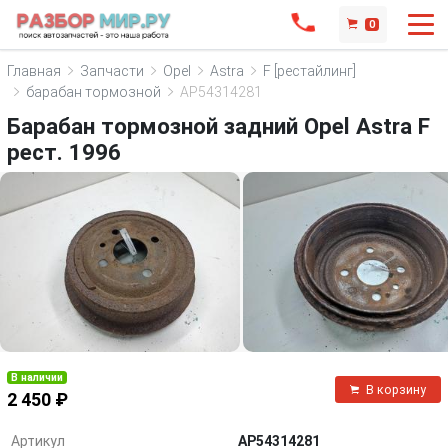
0
Главная
Запчасти
Opel
Astra
F [рестайлинг]
барабан тормозной
AP54314281
Барабан тормозной задний Opel Astra F
рест. 1996
В наличии
В корзину
2 450 ₽
Артикул
AP54314281