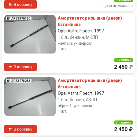
В наличии
В корзину
Цена не указана
Амортизатор крышки (двери)
№ AP53976180
багажника
Opel Astra F рест. 1997
1.6 л., бензин, МКПП
жёлтый, универсал
1 шт.
В наличии
2 450 ₽
В корзину
Амортизатор крышки (двери)
№ AP53278283
багажника
Opel Astra F рест. 1997
1.6 л., бензин, АКПП
чёрный, универсал
1 шт.
В наличии
2 450 ₽
В корзину