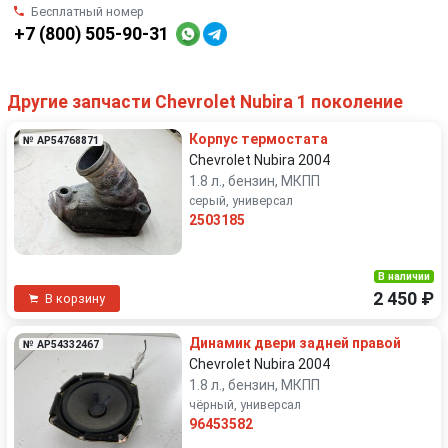
Бесплатный номер
+7 (800) 505-90-31
Другие запчасти Chevrolet Nubira 1 поколение
Корпус термостата
№ AP54768871
Chevrolet Nubira 2004
1.8 л., бензин, МКПП
серый, универсал
2503185
В наличии
2 450 ₽
В корзину
Динамик двери задней правой
№ AP54332467
Chevrolet Nubira 2004
1.8 л., бензин, МКПП
чёрный, универсал
96453582