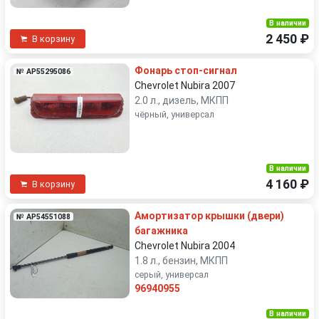
В наличии
2 450 ₽
В корзину
Фонарь стоп-сигнал
№ AP55295086
Chevrolet Nubira 2007
2.0 л., дизель, МКПП
чёрный, универсал
В наличии
4 160 ₽
В корзину
Амортизатор крышки (двери)
№ AP54551088
багажника
Chevrolet Nubira 2004
1.8 л., бензин, МКПП
серый, универсал
96940955
В наличии