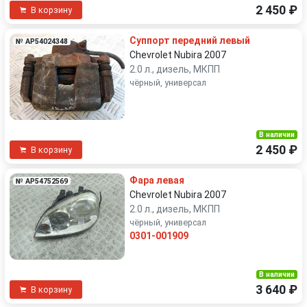
2 450 ₽
В корзину
Суппорт передний левый
№ AP54024348
Chevrolet Nubira 2007
2.0 л., дизель, МКПП
чёрный, универсал
В наличии
2 450 ₽
В корзину
Фара левая
№ AP54752569
Chevrolet Nubira 2007
2.0 л., дизель, МКПП
чёрный, универсал
0301-001909
В наличии
3 640 ₽
В корзину