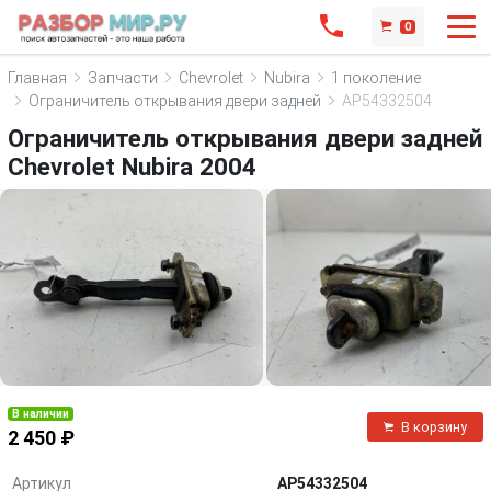
0
Главная
Запчасти
Chevrolet
Nubira
1 поколение
Ограничитель открывания двери задней
AP54332504
Ограничитель открывания двери задней
Chevrolet Nubira 2004
В наличии
В корзину
2 450 ₽
Артикул
AP54332504