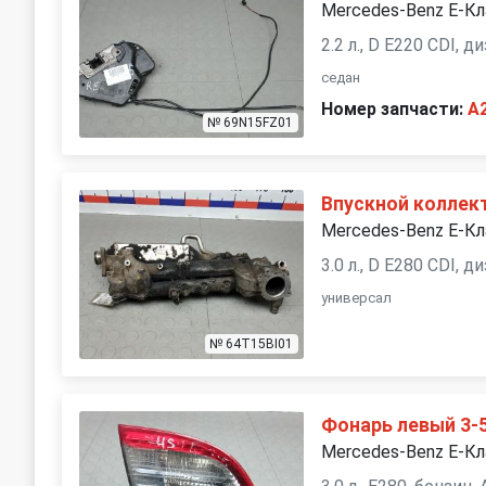
Mercedes-Benz E-Кл
2.2 л., D E220 CDI, 
седан
Номер запчасти:
A
№ 69N15FZ01
Впускной коллек
Mercedes-Benz E-Кл
3.0 л., D E280 CDI, 
универсал
№ 64T15BI01
Фонарь левый 3-
Mercedes-Benz E-Кл