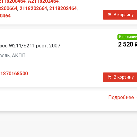
2118200464
,
A2118202464
,
8200664
,
2118202664
,
2118202464
,
В корзину
0464
В наличи
2 520 
асс W211/S211 рест. 2007
дизель, АКПП
11870168500
В корзину
Подробнее