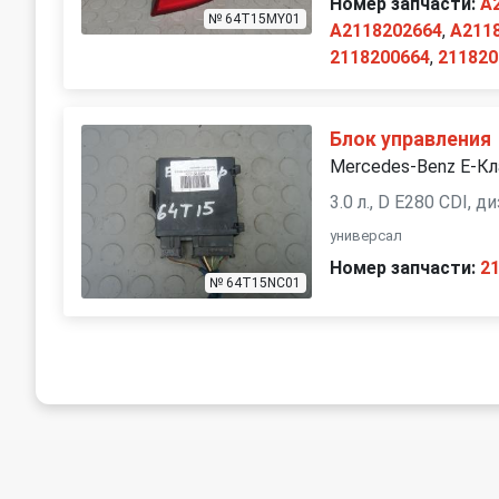
Номер запчасти:
A
№ 64T15MY01
A2118202664
,
A211
2118200664
,
211820
Блок управления
Mercedes-Benz E-Кл
3.0 л., D E280 CDI, 
универсал
Номер запчасти:
2
№ 64T15NC01