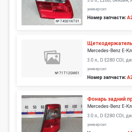
3.0 л., E280, бензин
универсал
Номер запчасти:
A
№ 74S01NT01
Щеткодержатель 
Mercedes-Benz E-К
3.0 л., D E280 CDI, 
универсал
№ 71T12GM01
Номер запчасти:
A
Фонарь задний п
Mercedes-Benz E-Кл
3.0 л., D E280 CDI, 
универсал