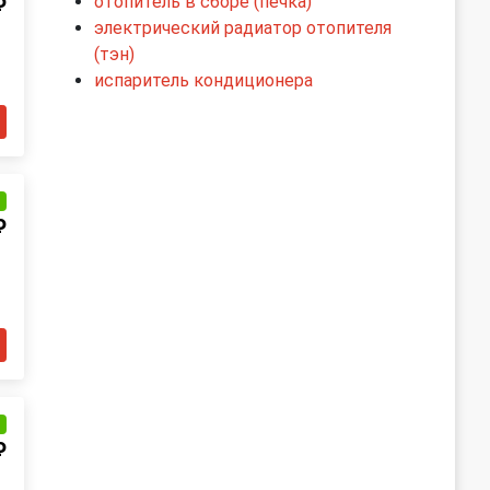
отопитель в сборе (печка)
₽
электрический радиатор отопителя
(тэн)
испаритель кондиционера
и
₽
и
₽