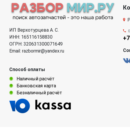
К
Р
ИП Верхотурцева А. С.
ИНН: 165116158830
+7
ОГРН: 320631300071649
Со
Email: razbormir@yandex.ru
Способ оплаты
Наличный расчёт
Банковская карта
Безналичный расчёт