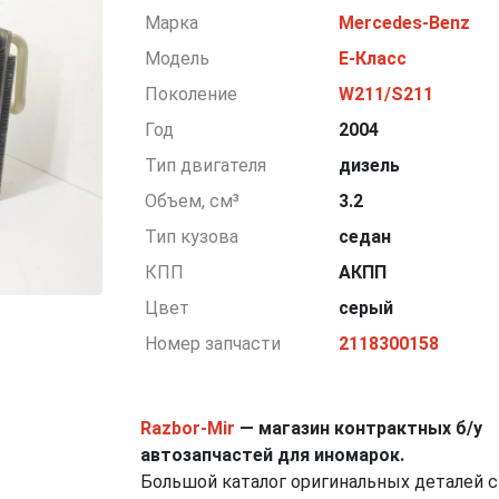
Марка
Mercedes-Benz
Модель
E-Класс
Поколение
W211/S211
Год
2004
Тип двигателя
дизель
Объем, см³
3.2
Тип кузова
седан
КПП
АКПП
Цвет
серый
Номер запчасти
2118300158
Razbor-Mir
— магазин контрактных б/у
автозапчастей для иномарок.
Большой каталог оригинальных деталей с