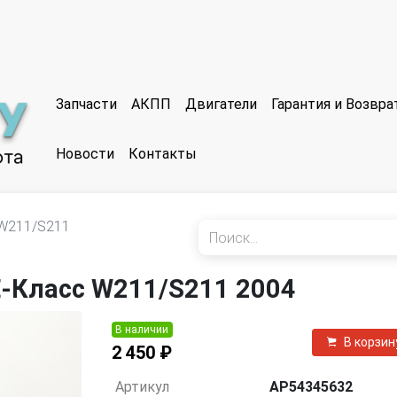
Запчасти
АКПП
Двигатели
Гарантия и Возвр
Новости
Контакты
W211/S211
E-Класс W211/S211 2004
В наличии
В корзин
2 450 ₽
Артикул
AP54345632