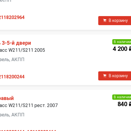
, АКПП
2118202964
В корзину
В наличи
3-5-й двери
4 200 
ласс W211/S211 2005
дизель, АКПП
В корзину
2118200244
В наличи
равый
840 
асс W211/S211 рест. 2007
дизель, АКПП