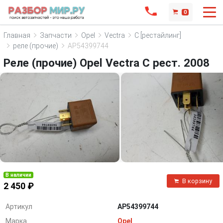
0
Главная
Запчасти
Opel
Vectra
C [рестайлинг]
реле (прочие)
AP54399744
Реле (прочие) Opel Vectra C рест. 2008
В наличии
В корзину
2 450 ₽
Артикул
AP54399744
Марка
Opel