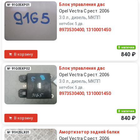
Блок управления двс
№ 91G05XP01
Opel Vectra C рест. 2006
3.0 л., дизель, МКПП
хетчбэк 5 дв.
8973530400
,
1310001450
В наличии
840 ₽
В корзину
Блок управления двс
№ 91G05XP02
Opel Vectra C рест. 2006
3.0 л., дизель, МКПП
хетчбэк 5 дв.
8973530400
,
1310001450
В наличии
840 ₽
В корзину
Амортизатор задней балки
№ 91H25LX01
Opel Vectra C рест. 2006