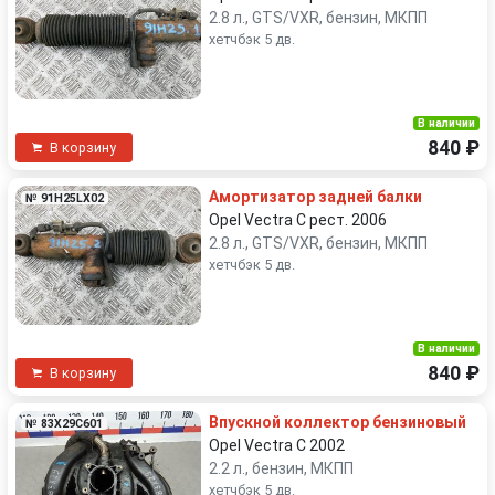
2.8 л., GTS/VXR, бензин, МКПП
хетчбэк 5 дв.
В наличии
840 ₽
В корзину
Амортизатор задней балки
№ 91H25LX02
Opel Vectra C рест. 2006
2.8 л., GTS/VXR, бензин, МКПП
хетчбэк 5 дв.
В наличии
840 ₽
В корзину
Впускной коллектор бензиновый
№ 83X29C601
Opel Vectra C 2002
2.2 л., бензин, МКПП
хетчбэк 5 дв.