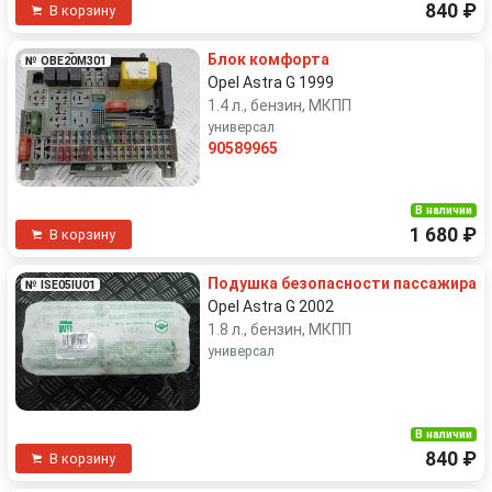
840 ₽
В корзину
Блок комфорта
№ OBE20M301
Opel Astra G 1999
1.4 л., бензин, МКПП
универсал
90589965
В наличии
1 680 ₽
В корзину
Подушка безопасности пассажира
№ ISE05IU01
Opel Astra G 2002
1.8 л., бензин, МКПП
универсал
В наличии
840 ₽
В корзину