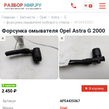
0
Главная
Запчасти
Opel
Astra
G
форсунка омывателя лобового стекла
AP54435067
Форсунка омывателя Opel Astra G 2000
В наличии
В корзину
2 450 ₽
Артикул
AP54435067
Марка
Opel