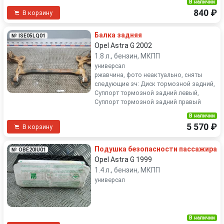
В наличии
840 ₽
В корзину
Балка задняя
№ ISE05LQ01
Opel Astra G 2002
1.8 л., бензин, МКПП
универсал
ржавчина, фото неактуально, сняты
следующие зч: Диск тормозной задний,
Суппорт тормозной задний левый,
Суппорт тормозной задний правый
В наличии
5 570 ₽
В корзину
Подушка безопасности пассажира
№ OBE20IU01
Opel Astra G 1999
1.4 л., бензин, МКПП
универсал
В наличии