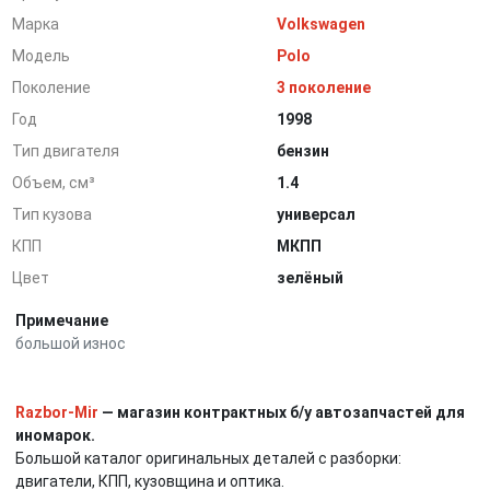
Марка
Volkswagen
Модель
Polo
Поколение
3 поколение
Год
1998
Тип двигателя
бензин
Объем, см³
1.4
Тип кузова
универсал
КПП
МКПП
Цвет
зелёный
Примечание
большой износ
Razbor-Mir
— магазин контрактных б/у автозапчастей для
иномарок.
Большой каталог оригинальных деталей с разборки:
двигатели, КПП, кузовщина и оптика.