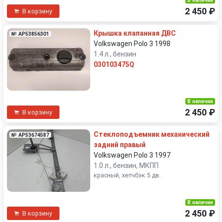
В наличии
2 450 ₽
В корзину
Крышка клапанная ДВС
№ AP53856301
Volkswagen Polo 3 1998
1.4 л., бензин
030103475Q
В наличии
2 450 ₽
В корзину
Стеклоподъемник механический
№ AP53674587
задний правый
Volkswagen Polo 3 1997
1.0 л., бензин, МКПП
красный, хетчбэк 5 дв.
В наличии
2 450 ₽
В корзину