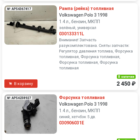
Рампа (рейка) топливная
№ AP54367417
Volkswagen Polo 3 1998
1.4 л., бензин, МКПП
зелёный, универсал
030133311L
Внимание! Запчасть
разукомплектована. Сняты запчасти:
Регулятор давления топлива, Форсунка
топливная, Форсунка топливная,
Форсунка топливная, Форсунка
топливная
В наличии
2 450 ₽
В корзину
Форсунка топливная
№ AP54238927
Volkswagen Polo 3 1998
1.4 л., бензин, МКПП
синий, хетчбэк 5 дв.
030906031E