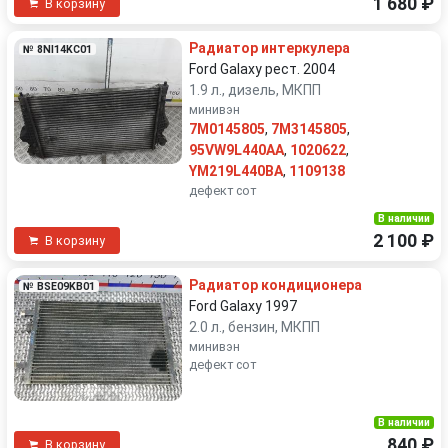
1 680 ₽
В корзину
Радиатор интеркулера
№ 8NI14KC01
Ford Galaxy рест. 2004
1.9 л., дизель, МКПП
минивэн
7M0145805
,
7M3145805
,
95VW9L440AA
,
1020622
,
YM219L440BA
,
1109138
дефект сот
В наличии
2 100 ₽
В корзину
Радиатор кондиционера
№ BSE09KB01
Ford Galaxy 1997
2.0 л., бензин, МКПП
минивэн
дефект сот
В наличии
840 ₽
В корзину