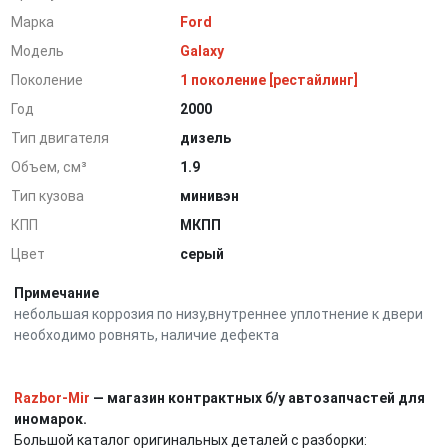
Марка
Ford
Модель
Galaxy
Поколение
1 поколение [рестайлинг]
Год
2000
Тип двигателя
дизель
Объем, см³
1.9
Тип кузова
минивэн
КПП
МКПП
Цвет
серый
Примечание
небольшая коррозия по низу,внутреннее уплотнение к двери
необходимо ровнять, наличие дефекта
Razbor-Mir
— магазин контрактных б/у автозапчастей для
иномарок.
Большой каталог оригинальных деталей с разборки: