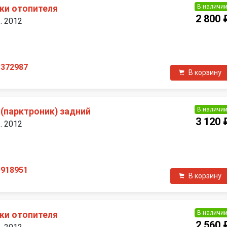
В наличи
ки отопителя
2 800 
. 2012
П
3372987
В корзину
В наличи
(парктроник) задний
3 120 
. 2012
П
5918951
В корзину
В наличи
ки отопителя
2 560 