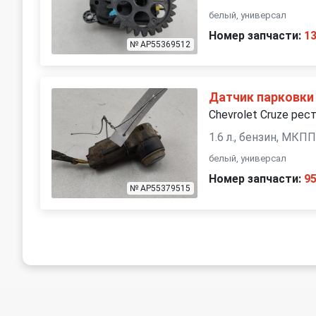
белый, универсал
Номер запчасти:
1
№ AP55369512
Датчик парковки 
Chevrolet Cruze рест
1.6 л., бензин, МКП
белый, универсал
Номер запчасти:
9
№ AP55379515