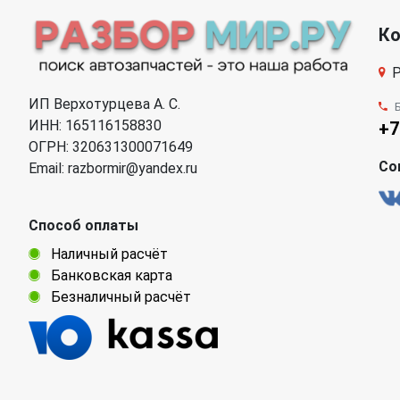
К
Р
ИП Верхотурцева А. С.
ИНН: 165116158830
+7
ОГРН: 320631300071649
Со
Email: razbormir@yandex.ru
Способ оплаты
Наличный расчёт
Банковская карта
Безналичный расчёт