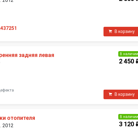
. 2012
П
2437251
В корзину
В наличи
ренняя задняя левая
2 450 
0
П
дефекта
В корзину
В наличи
ки отопителя
3 120 
. 2012
П