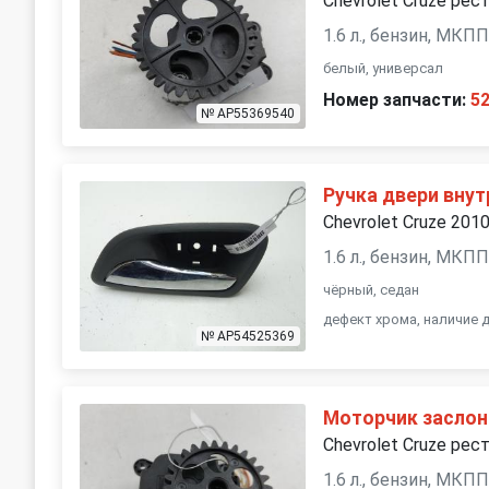
Chevrolet Cruze рест
1.6 л., бензин, МКП
белый, универсал
Номер запчасти:
5
№ AP55369540
Ручка двери внут
Chevrolet Cruze 201
1.6 л., бензин, МКП
чёрный, седан
дефект хрома, наличие 
№ AP54525369
Моторчик заслон
Chevrolet Cruze рест
1.6 л., бензин, МКП