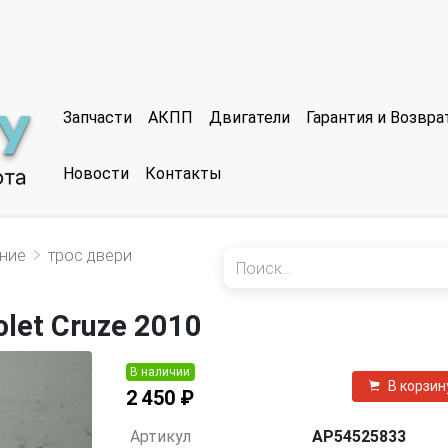
Запчасти
АКПП
Двигатели
Гарантия и Возвр
Новости
Контакты
ение
трос двери
let Cruze 2010
В наличии
В корзин
2 450 ₽
Артикул
AP54525833