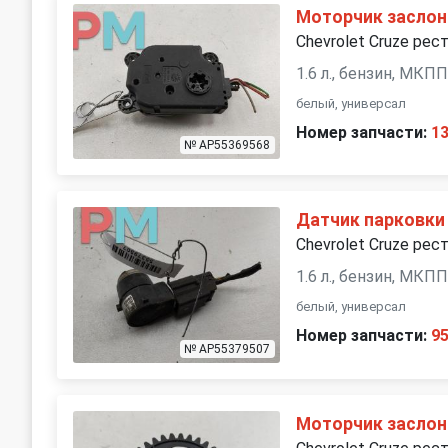
Моторчик заслон
Chevrolet Cruze рест
1.6 л., бензин, МКП
белый, универсал
Номер запчасти:
1
№ AP55369568
Датчик парковки 
Chevrolet Cruze рест
1.6 л., бензин, МКП
белый, универсал
Номер запчасти:
9
№ AP55379507
Моторчик заслон