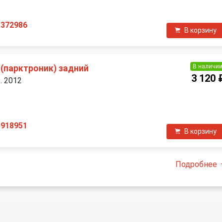
3372986
В корзину
В наличи
(парктроник) задний
3 120 
. 2012
П
5918951
В корзину
Подробнее