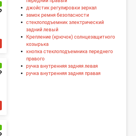
передний правый
и
джойстик регулировки зеркал
₽
замок ремня безопасности
стеклоподъемник электрический
задний левый
Крепление (крючок) солнцезащитного
козырька
кнопка стеклоподъемника переднего
правого
ручка внутренняя задняя левая
и
₽
ручка внутренняя задняя правая
и
₽