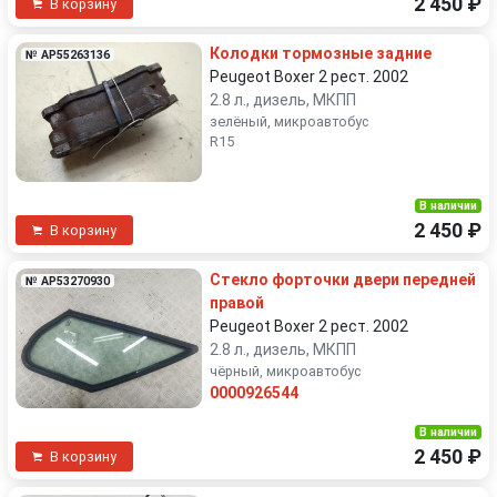
2 450 ₽
В корзину
Колодки тормозные задние
№ AP55263136
Peugeot Boxer 2 рест. 2002
2.8 л., дизель, МКПП
зелёный, микроавтобус
R15
В наличии
2 450 ₽
В корзину
Стекло форточки двери передней
№ AP53270930
правой
Peugeot Boxer 2 рест. 2002
2.8 л., дизель, МКПП
чёрный, микроавтобус
0000926544
В наличии
2 450 ₽
В корзину