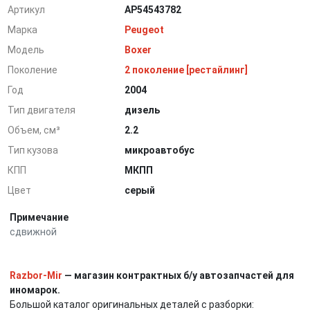
Артикул
AP54543782
Марка
Peugeot
Модель
Boxer
Поколение
2 поколение [рестайлинг]
Год
2004
Тип двигателя
дизель
Объем, см³
2.2
Тип кузова
микроавтобус
КПП
МКПП
Цвет
серый
Примечание
сдвижной
Razbor-Mir
— магазин контрактных б/у автозапчастей для
иномарок.
Большой каталог оригинальных деталей с разборки: