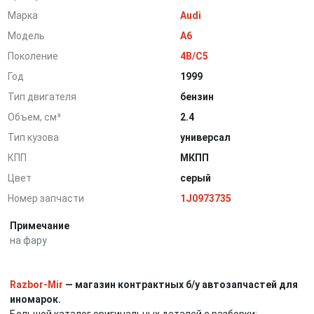
Марка
Audi
Модель
A6
Поколение
4B/C5
Год
1999
Тип двигателя
бензин
Объем, см³
2.4
Тип кузова
универсал
КПП
МКПП
Цвет
серый
Номер запчасти
1J0973735
Примечание
на фару
Razbor-Mir
— магазин контрактных б/у автозапчастей для
иномарок.