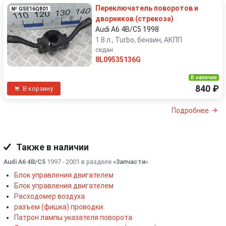
Переключатель поворотов и
№ GSE16Q801
дворников (стрекоза)
Audi A6 4B/C5 1998
1.8 л., Turbo, бензин, АКПП
седан
8L09535136G
В наличии
840 ₽
В корзину
Подробнее
Также в наличии
Audi A6 4B/C5
1997 - 2001 в разделе
«Запчасти
»
Блок управления двигателем
Блок управления двигателем
Расходомер воздуха
разъем (фишка) проводки
Патрон лампы указателя поворота