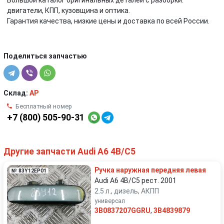
Большой каталог оригинальных деталей с разборки:
двигатели, КПП, кузовщина и оптика.
Гарантия качества, низкие цены и доставка по всей России.
Поделиться запчастью
Склад:
AP
Бесплатный номер
+7 (800) 505-90-31
Другие запчасти Audi A6 4B/C5
Ручка наружная передняя левая
№ 83Y12EP01
Audi A6 4B/C5 рест. 2001
2.5 л., дизель, АКПП
универсал
3B0837207GGRU
,
3B4839879