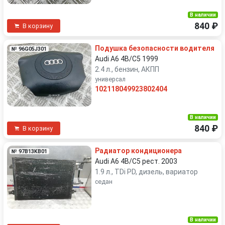
В наличии
840 ₽
В корзину
Подушка безопасности водителя
№ 96G05J301
Audi A6 4B/C5 1999
2.4 л., бензин, АКПП
универсал
102118049923802404
В наличии
840 ₽
В корзину
Радиатор кондиционера
№ 97B13KB01
Audi A6 4B/C5 рест. 2003
1.9 л., TDi PD, дизель, вариатор
седан
В наличии