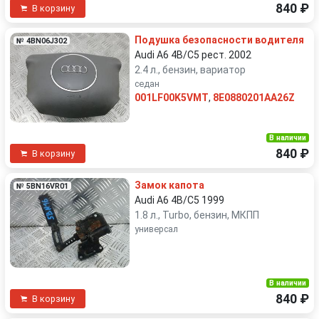
840 ₽
В корзину
Подушка безопасности водителя
№ 4BN06J302
Audi A6 4B/C5 рест. 2002
2.4 л., бензин, вариатор
седан
001LF00K5VMT
,
8E0880201AA26Z
В наличии
840 ₽
В корзину
Замок капота
№ 5BN16VR01
Audi A6 4B/C5 1999
1.8 л., Turbo, бензин, МКПП
универсал
В наличии
840 ₽
В корзину