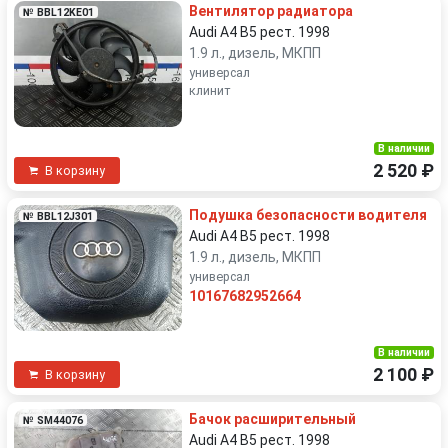
Вентилятор радиатора
№ BBL12KE01
Audi A4 B5 рест. 1998
1.9 л., дизель, МКПП
универсал
клинит
В наличии
2 520 ₽
В корзину
Подушка безопасности водителя
№ BBL12J301
Audi A4 B5 рест. 1998
1.9 л., дизель, МКПП
универсал
10167682952664
В наличии
2 100 ₽
В корзину
Бачок расширительный
№ SM44076
Audi A4 B5 рест. 1998