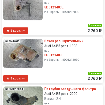
цвет
8D0121403L
Из Европы. , 8D0121203C
В наличии
2 760 ₽
В корзину
Бачок расширительный
№ SM44073
Audi A4 B5 рест. 1998
цвет
8D0121403L
Из Европы. , 8D0121203C
В наличии
2 760 ₽
В корзину
Патрубок воздушного фильтра
№ SM33160.34
Audi A4 B5 рест. 2000
Бензин 2.4
цвет