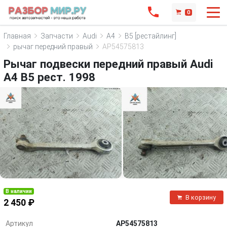
0
Главная
Запчасти
Audi
A4
B5 [рестайлинг]
рычаг передний правый
AP54575813
Рычаг подвески передний правый Audi
A4 B5 рест. 1998
В наличии
В корзину
2 450 ₽
Артикул
AP54575813