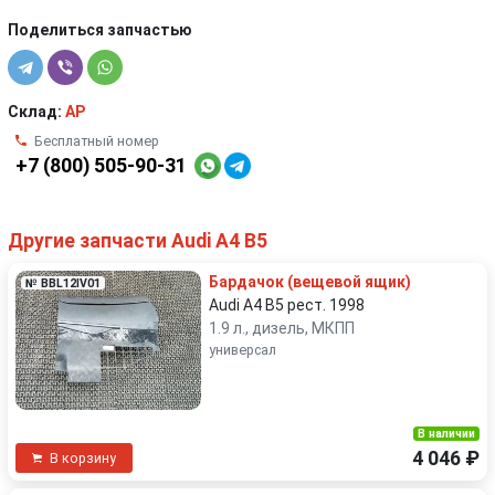
Поделиться запчастью
Склад:
AP
Бесплатный номер
+7 (800) 505-90-31
Другие запчасти Audi A4 B5
Бардачок (вещевой ящик)
№ BBL12IV01
Audi A4 B5 рест. 1998
1.9 л., дизель, МКПП
универсал
В наличии
4 046 ₽
В корзину