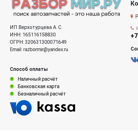
К
Р
ИП Верхотурцева А. С.
ИНН: 165116158830
+7
ОГРН: 320631300071649
Со
Email: razbormir@yandex.ru
Способ оплаты
Наличный расчёт
Банковская карта
Безналичный расчёт