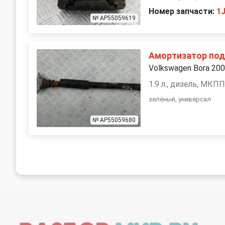
Номер запчасти:
1
№ AP55059619
Амортизатор под
Volkswagen Bora 20
1.9 л., дизель, МКП
зелёный, универсал
№ AP55059680