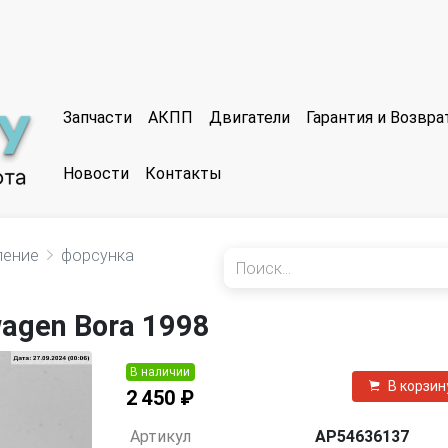
Запчасти
АКПП
Двигатели
Гарантия и Возвр
Новости
Контакты
ление
форсунка
agen Bora 1998
В наличии
В корзин
2 450 ₽
Артикул
AP54636137