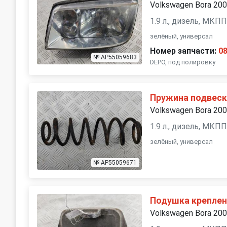
Volkswagen Bora 20
1.9 л., дизель, МКП
зелёный, универсал
Номер запчасти:
0
№ AP55059683
DEPO, под полировку
Пружина подвеск
Volkswagen Bora 20
1.9 л., дизель, МКП
зелёный, универсал
№ AP55059671
Подушка креплен
Volkswagen Bora 20