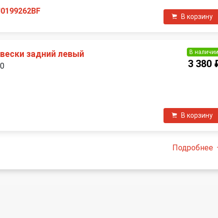
J0199262BF
В корзину
В наличи
вески задний левый
3 380 
00
П
В корзину
Подробнее