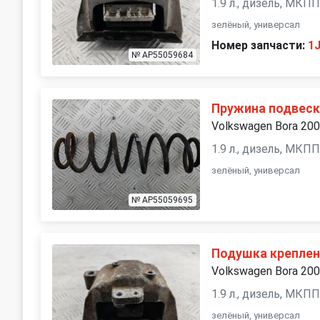
1.9 л., дизель, МКП
зелёный, универсал
Номер запчасти:
1
№ AP55059684
Пружина подвеск
Volkswagen Bora 20
1.9 л., дизель, МКП
зелёный, универсал
№ AP55059695
Подушка креплен
Volkswagen Bora 20
1.9 л., дизель, МКП
зелёный, универсал