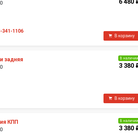
6 480 
00
П
8-341-1106
В корзину
В наличи
и задняя
3 380 
00
П
В корзину
В наличи
ия КПП
3 380 
00