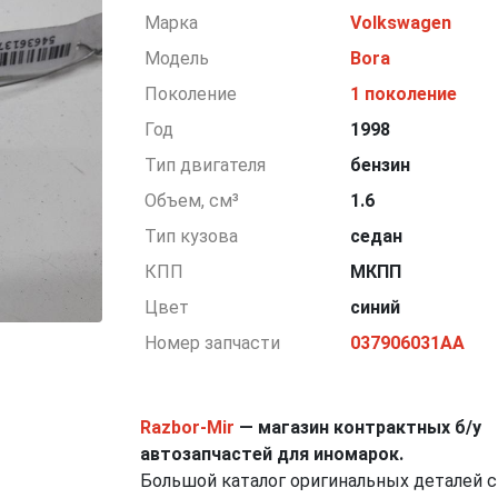
Марка
Volkswagen
Модель
Bora
Поколение
1 поколение
Год
1998
Тип двигателя
бензин
Объем, см³
1.6
Тип кузова
седан
КПП
МКПП
Цвет
синий
Номер запчасти
037906031AA
Razbor-Mir
— магазин контрактных б/у
автозапчастей для иномарок.
Большой каталог оригинальных деталей с