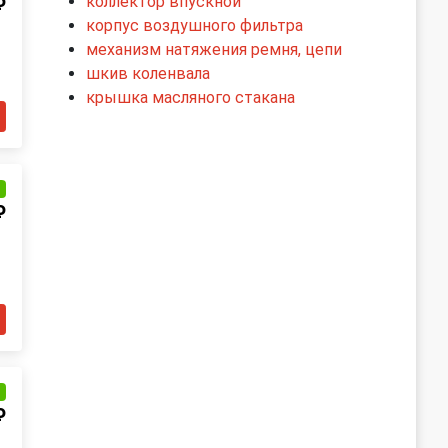
коллектор впускной
₽
корпус воздушного фильтра
механизм натяжения ремня, цепи
шкив коленвала
крышка масляного стакана
и
₽
и
₽