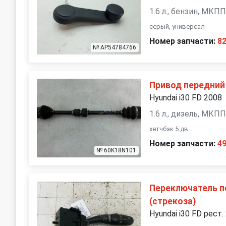
1.6 л., бензин, МКП
серый, универсал
Номер запчасти:
8
№ AP54784766
Привод передний
Hyundai i30 FD 2008
1.6 л., дизель, МКП
хетчбэк 5 дв.
Номер запчасти:
4
№ 60K18N101
Переключатель п
(стрекоза)
Hyundai i30 FD рест.