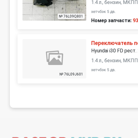
1.4 л., бензин, МКП
хетчбэк 5 дв.
№ 76L09Q801
Номер запчасти:
9
Переключатель 
Hyundai i30 FD рест.
1.4 л., бензин, МКП
хетчбэк 5 дв.
№ 76L09J601