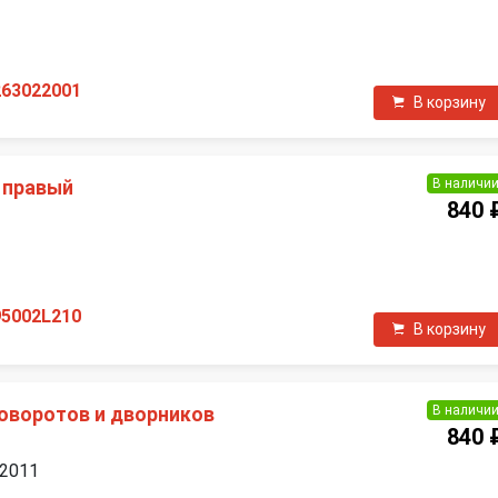
П
263022001
В корзину
В наличи
 правый
840 
П
95002L210
В корзину
В наличи
оворотов и дворников
840 
 2011