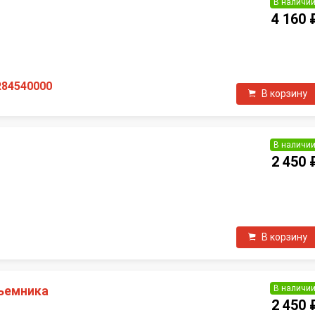
В наличи
4 160 
П
R84540000
В корзину
В наличи
2 450 
П
В корзину
В наличи
ъемника
2 450 