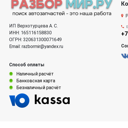
К
Р
ИП Верхотурцева А. С.
ИНН: 165116158830
+7
ОГРН: 320631300071649
Со
Email: razbormir@yandex.ru
Способ оплаты
Наличный расчёт
Банковская карта
Безналичный расчёт