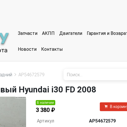
Запчасти
АКПП
Двигатели
Гарантия и Возвр
Новости
Контакты
задний
AP54672579
вый Hyundai i30 FD 2008
В наличии
В корзин
3 380 ₽
Артикул
AP54672579