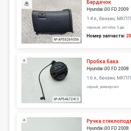
Бардачок
Hyundai i30 FD 2009
1.4 л., бензин, МКП
чёрный, хетчбэк 5 дв.
Номер запчасти:
2
№ AP55269356
Пробка бака
Hyundai i30 FD 2008
1.6 л., бензин, МКП
серый, универсал
№ AP54672412
Ручка стеклопод
Hyundai i30 FD 2008