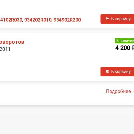
П
В корзину
34102R030
,
934202R010
,
934902R200
В наличи
поворотов
4 200 
 2011
П
В корзину
Подробнее