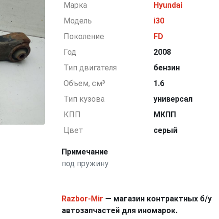
Марка
Hyundai
Модель
i30
Поколение
FD
Год
2008
Тип двигателя
бензин
Объем, см³
1.6
Тип кузова
универсал
КПП
МКПП
Цвет
серый
Примечание
под пружину
Razbor-Mir
— магазин контрактных б/у
автозапчастей для иномарок.