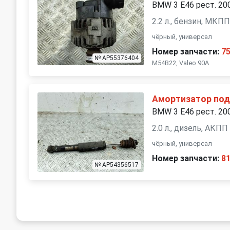
BMW 3 E46 рест. 20
2.2 л., бензин, МКП
чёрный, универсал
Номер запчасти:
7
№ AP55376404
M54B22, Valeo 90A
Амортизатор под
BMW 3 E46 рест. 20
2.0 л., дизель, АКПП
чёрный, универсал
Номер запчасти:
8
№ AP54356517