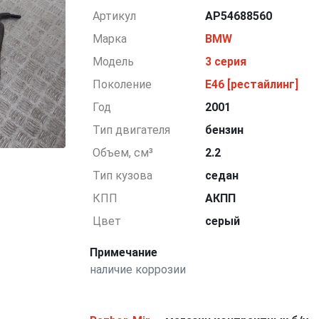
Артикул
AP54688560
Марка
BMW
Модель
3 серия
Поколение
E46 [рестайлинг]
Год
2001
Тип двигателя
бензин
Объем, см³
2.2
Тип кузова
седан
КПП
АКПП
Цвет
серый
Примечание
наличие коррозии