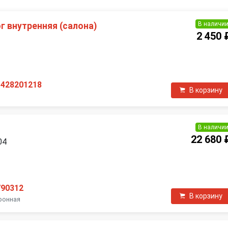
В наличи
г внутренняя (салона)
2 450 
П
1428201218
В корзину
В наличи
22 680 
04
П
790312
В корзину
ронная