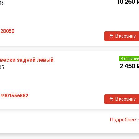
10 260 
03
П
528050
В корзину
В наличи
вески задний левый
2 450 
05
14901556882
В корзину
Подробнее