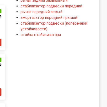
рычаг задний развальный
стабилизатор подвески передний
и
рычаг передний левый
₽
амортизатор передний правый
стабилизатор подвески (поперечной
устойчивости)
стойка стабилизатора
и
₽