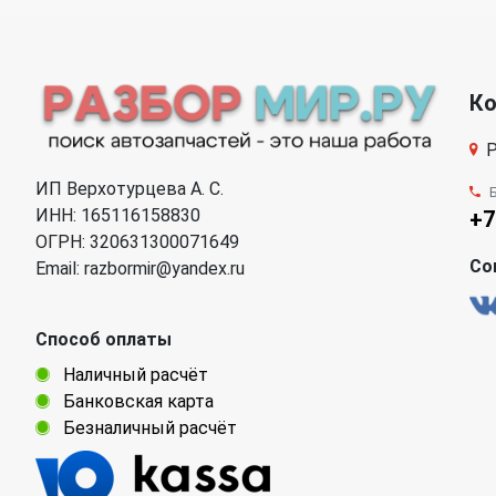
К
Р
ИП Верхотурцева А. С.
ИНН: 165116158830
+7
ОГРН: 320631300071649
Со
Email: razbormir@yandex.ru
Способ оплаты
Наличный расчёт
Банковская карта
Безналичный расчёт