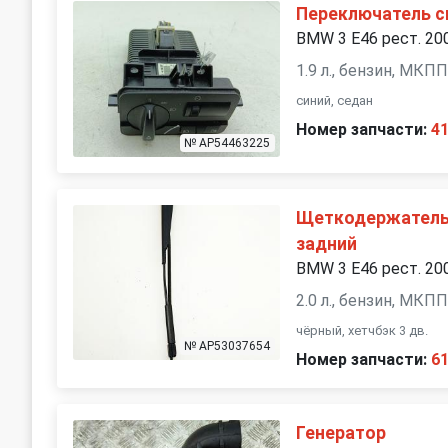
Переключатель с
BMW 3 E46 рест. 20
1.9 л., бензин, МКП
синий, седан
Номер запчасти:
4
№ AP54463225
Щеткодержатель 
задний
BMW 3 E46 рест. 20
2.0 л., бензин, МКП
чёрный, хетчбэк 3 дв.
№ AP53037654
Номер запчасти:
6
Генератор