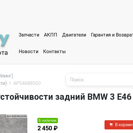
Запчасти
АКПП
Двигатели
Гарантия и Возвр
Новости
Контакты
йлинг]
ти)
AP54688560
устойчивости задний BMW 3 E46
В наличии
В корзин
2 450 ₽