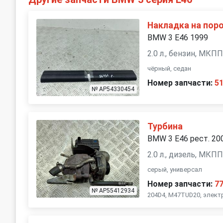
Накладка на поро
BMW 3 E46 1999
2.0 л., бензин, МКП
чёрный, седан
Номер запчасти:
5
№ AP54330454
Турбина
BMW 3 E46 рест. 20
2.0 л., дизель, МКП
серый, универсал
Номер запчасти:
7
№ AP55412934
204D4, M47TUD20, элект