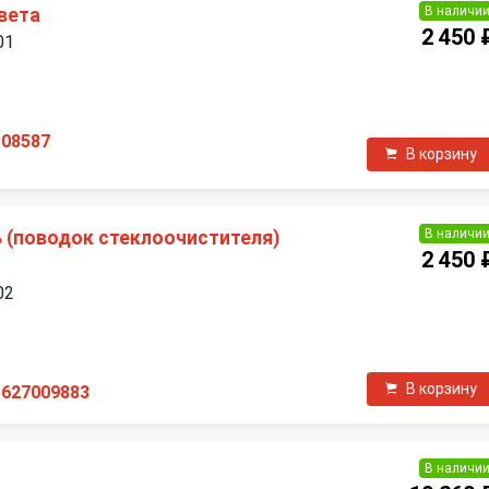
В наличи
вета
2 450 
01
П
108587
В корзину
В наличи
(поводок стеклоочистителя)
2 450 
02
П
В корзину
1627009883
В наличи