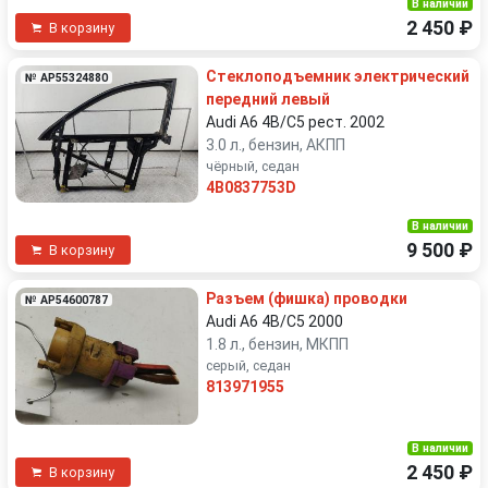
В наличии
2 450 ₽
В корзину
Стеклоподъемник электрический
№ AP55324880
передний левый
Audi A6 4B/C5 рест. 2002
3.0 л., бензин, АКПП
чёрный, седан
4B0837753D
В наличии
9 500 ₽
В корзину
Разъем (фишка) проводки
№ AP54600787
Audi A6 4B/C5 2000
1.8 л., бензин, МКПП
серый, седан
813971955
В наличии
2 450 ₽
В корзину