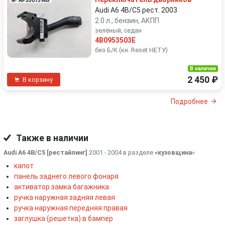
№ AP55073965
Audi A6 4B/C5 рест. 2003
2.0 л., бензин, АКПП
зелёный, седан
4B0953503E
без Б/К (кн. Reset НЕТУ)
В наличии
2 450 ₽
В корзину
Подробнее
Также в наличии
Audi A6 4B/C5 [рестайлинг]
2001 - 2004 в разделе
«кузовщина
»
капот
панель заднего левого фонаря
активатор замка багажника
ручка наружная задняя левая
ручка наружная передняя правая
заглушка (решетка) в бампер