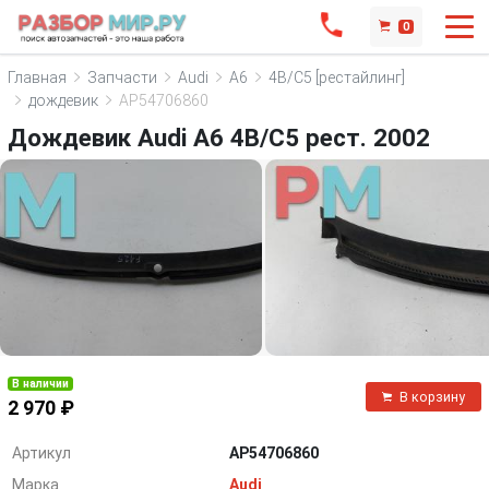
0
Главная
Запчасти
Audi
A6
4B/C5 [рестайлинг]
дождевик
AP54706860
Дождевик Audi A6 4B/C5 рест. 2002
В наличии
В корзину
2 970 ₽
Артикул
AP54706860
Марка
Audi