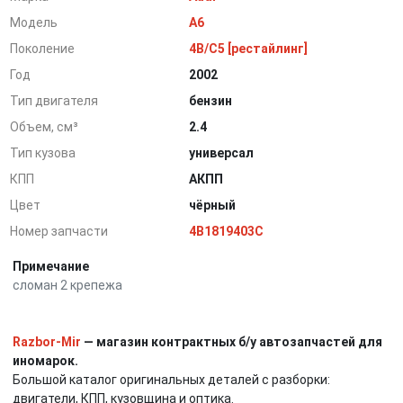
Модель
A6
Поколение
4B/C5 [рестайлинг]
Год
2002
Тип двигателя
бензин
Объем, см³
2.4
Тип кузова
универсал
КПП
АКПП
Цвет
чёрный
Номер запчасти
4B1819403C
Примечание
сломан 2 крепежа
Razbor-Mir
— магазин контрактных б/у автозапчастей для
иномарок.
Большой каталог оригинальных деталей с разборки:
двигатели, КПП, кузовщина и оптика.