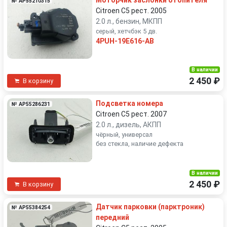
Моторчик заслонки отопителя
№ AP55210315
Citroen C5 рест. 2005
2.0 л., бензин, МКПП
серый, хетчбэк 5 дв.
4PUH-19E616-AB
В наличии
2 450 ₽
В корзину
Подсветка номера
№ AP55286231
Citroen C5 рест. 2007
2.0 л., дизель, АКПП
чёрный, универсал
без стекла, наличие дефекта
В наличии
2 450 ₽
В корзину
Датчик парковки (парктроник)
№ AP55384254
передний