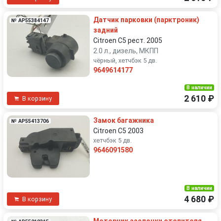
Датчик парковки (парктроник)
№ AP55384147
задний
Citroen C5 рест. 2005
2.0 л., дизель, МКПП
чёрный, хетчбэк 5 дв.
9649614177
В наличии
2 610 ₽
В корзину
Замок багажника
№ AP55413706
Citroen C5 2003
хетчбэк 5 дв.
9646091580
В наличии
4 680 ₽
В корзину