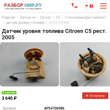
0
Главная
Запчасти
Citroen
C5
1 поколение [рестайлинг]
датчик уровня топлива
AP54706986
Датчик уровня топлива Citroen C5 рест.
2005
В наличии
В корзину
3 640 ₽
Артикул
AP54706986