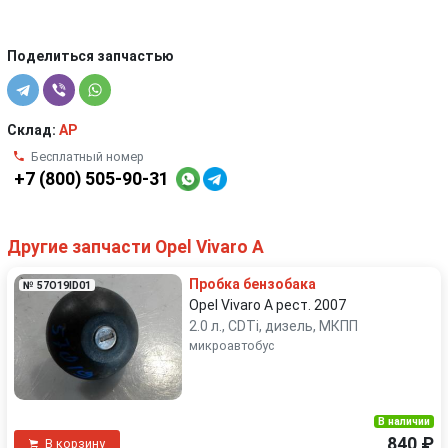
Поделиться запчастью
Склад:
AP
Бесплатный номер
+7 (800) 505-90-31
Другие запчасти Opel Vivaro A
Пробка бензобака
№ 57O19ID01
Opel Vivaro A рест. 2007
2.0 л., CDTi, дизель, МКПП
микроавтобус
В наличии
840 ₽
В корзину