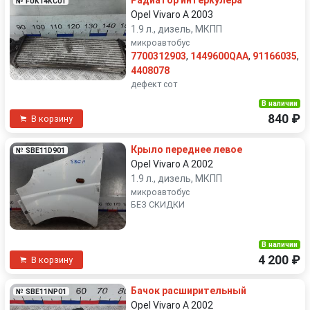
Радиатор интеркулера
№ FUK14KC01
Opel Vivaro A 2003
1.9 л., дизель, МКПП
микроавтобус
7700312903
,
1449600QAA
,
91166035
,
4408078
дефект сот
В наличии
840 ₽
В корзину
Крыло переднее левое
№ SBE11D901
Opel Vivaro A 2002
1.9 л., дизель, МКПП
микроавтобус
БЕЗ СКИДКИ
В наличии
4 200 ₽
В корзину
Бачок расширительный
№ SBE11NP01
Opel Vivaro A 2002