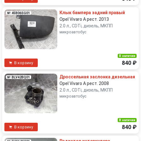
Клык бампера задний правый
№ 45B06SG01
Opel Vivaro A рест. 2013
2.0 л., CDTi, дизель, МКПП
микроавтобус
В наличии
840 ₽
В корзину
Дроссельная заслонка дизельная
№ BLV42BQ01
Opel Vivaro A рест. 2008
2.0 л., CDTi, дизель, МКПП
микроавтобус
В наличии
840 ₽
В корзину