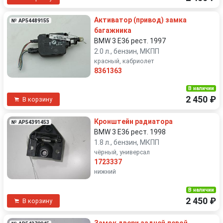
Активатор (привод) замка
№ AP54489155
багажника
BMW 3 E36 рест. 1997
2.0 л., бензин, МКПП
красный, кабриолет
8361363
В наличии
2 450 ₽
В корзину
Кронштейн радиатора
№ AP54391453
BMW 3 E36 рест. 1998
1.8 л., бензин, МКПП
чёрный, универсал
1723337
нижний
В наличии
2 450 ₽
В корзину