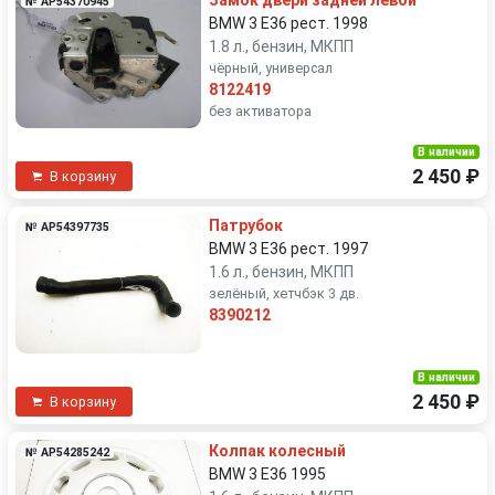
Замок двери задней левой
№ AP54370945
BMW 3 E36 рест. 1998
1.8 л., бензин, МКПП
чёрный, универсал
8122419
без активатора
В наличии
2 450 ₽
В корзину
Патрубок
№ AP54397735
BMW 3 E36 рест. 1997
1.6 л., бензин, МКПП
зелёный, хетчбэк 3 дв.
8390212
В наличии
2 450 ₽
В корзину
Колпак колесный
№ AP54285242
BMW 3 E36 1995