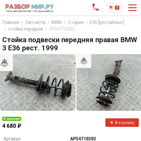
0
Главная
Запчасти
BMW
3 серия
E36 [рестайлинг]
стойка передняя
AP54718383
Стойка подвески передняя правая BMW
3 E36 рест. 1999
В наличии
В корзину
4 680 ₽
Артикул
AP54718383