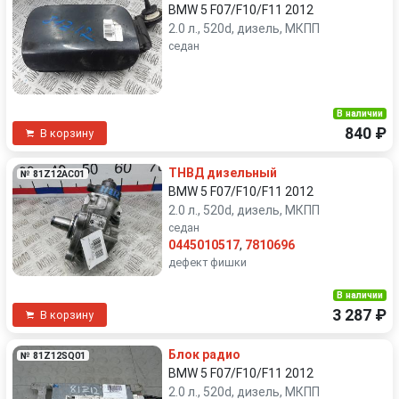
BMW 5 F07/F10/F11 2012
2.0 л., 520d, дизель, МКПП
седан
В наличии
840 ₽
В корзину
ТНВД дизельный
№ 81Z12AC01
BMW 5 F07/F10/F11 2012
2.0 л., 520d, дизель, МКПП
седан
0445010517
,
7810696
дефект фишки
В наличии
3 287 ₽
В корзину
Блок радио
№ 81Z12SQ01
BMW 5 F07/F10/F11 2012
2.0 л., 520d, дизель, МКПП