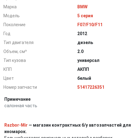
Марка
BMW
Модель
5 серия
Поколение
F07/F10/F11
Год
2012
Тип двигателя
дизель
Объем, см³
2.0
Тип кузова
универсал
КПП
АКПП
Цвет
белый
Номер запчасти
51417226351
Примечание
салонная часть
Razbor-Mir
— магазин контрактных б/у автозапчастей для
иномарок.