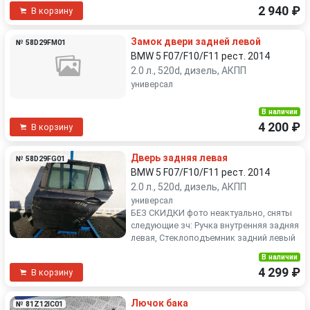
2 940 ₽
В корзину
Замок двери задней левой
№ 58D29FM01
BMW 5 F07/F10/F11 рест. 2014
2.0 л., 520d, дизель, АКПП
универсал
В наличии
4 200 ₽
В корзину
Дверь задняя левая
№ 58D29FG01
BMW 5 F07/F10/F11 рест. 2014
2.0 л., 520d, дизель, АКПП
универсал
БЕЗ СКИДКИ фото неактуально, сняты
следующие зч: Ручка внутренняя задняя
левая, Стеклоподъемник задний левый
В наличии
4 299 ₽
В корзину
Лючок бака
№ 81Z12IC01