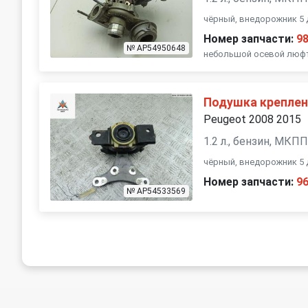
чёрный, внедорожник 5 
Номер запчасти:
9
№ AP54950648
небольшой осевой люфт,
Подушка креплен
Peugeot 2008 2015
1.2 л., бензин, МКП
чёрный, внедорожник 5 
Номер запчасти:
9
№ AP54533569