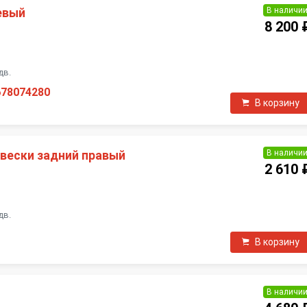
В наличи
евый
8 200 
П
дв.
678074280
В корзину
В наличи
вески задний правый
2 610 
П
дв.
В корзину
В наличи