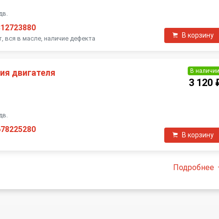
дв.
812723880
В корзину
 вся в масле, наличие дефекта
В наличи
ия двигателя
3 120 
П
дв.
678225280
В корзину
Подробнее