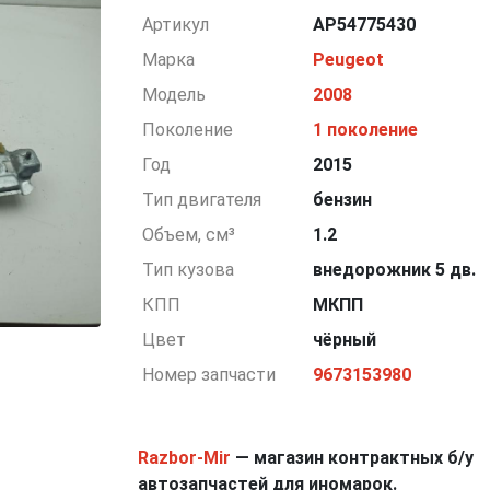
Артикул
AP54775430
Марка
Peugeot
Модель
2008
Поколение
1 поколение
Год
2015
Тип двигателя
бензин
Объем, см³
1.2
Тип кузова
внедорожник 5 дв.
КПП
МКПП
Цвет
чёрный
Номер запчасти
9673153980
Razbor-Mir
— магазин контрактных б/у
автозапчастей для иномарок.