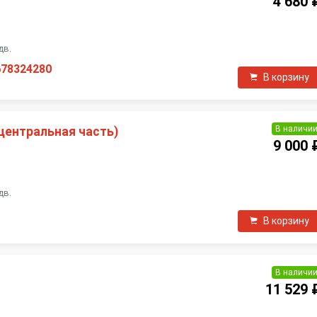
4 680 
П
дв.
678324280
В корзину
В наличи
центральная часть)
9 000 
П
дв.
В корзину
В наличи
11 529 
П