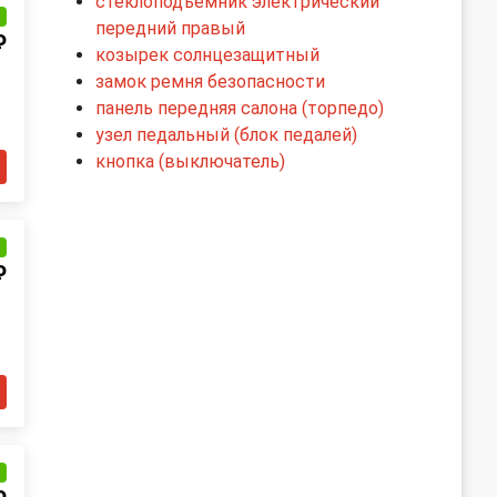
стеклоподъемник электрический
и
передний правый
₽
козырек солнцезащитный
замок ремня безопасности
панель передняя салона (торпедо)
узел педальный (блок педалей)
кнопка (выключатель)
и
₽
и