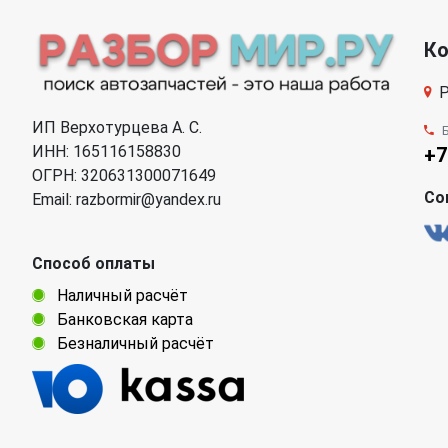
К
Р
ИП Верхотурцева А. С.
ИНН: 165116158830
+7
ОГРН: 320631300071649
Со
Email: razbormir@yandex.ru
Способ оплаты
Наличный расчёт
Банковская карта
Безналичный расчёт