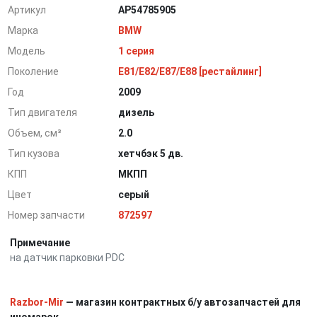
Артикул
AP54785905
Марка
BMW
Модель
1 серия
Поколение
E81/E82/E87/E88 [рестайлинг]
Год
2009
Тип двигателя
дизель
Объем, см³
2.0
Тип кузова
хетчбэк 5 дв.
КПП
МКПП
Цвет
серый
Номер запчасти
872597
Примечание
на датчик парковки PDC
Razbor-Mir
— магазин контрактных б/у автозапчастей для