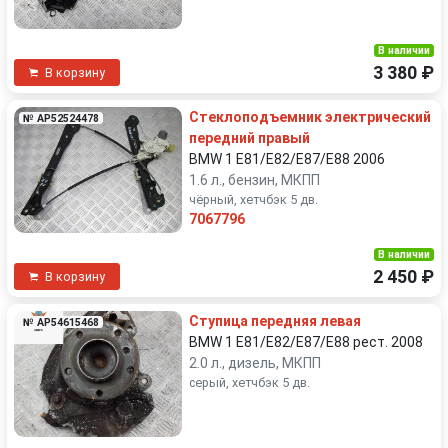
В наличии
3 380 ₽
В корзину
Стеклоподъемник электрический
№ AP52524478
передний правый
BMW 1 E81/E82/E87/E88 2006
1.6 л., бензин, МКПП
чёрный, хетчбэк 5 дв.
7067796
В наличии
2 450 ₽
В корзину
Ступица передняя левая
№ AP54615468
BMW 1 E81/E82/E87/E88 рест. 2008
2.0 л., дизель, МКПП
серый, хетчбэк 5 дв.