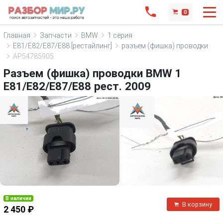
0
Главная
Запчасти
BMW
1 серия
E81/E82/E87/E88 [рестайлинг]
разъем (фишка) проводки
AP54785905
Разъем (фишка) проводки BMW 1
E81/E82/E87/E88 рест. 2009
В наличии
В корзину
2 450 ₽