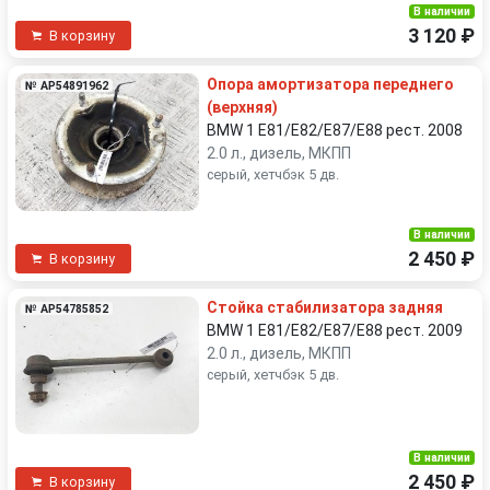
В наличии
3 120 ₽
В корзину
Опора амортизатора переднего
№ AP54891962
(верхняя)
BMW 1 E81/E82/E87/E88 рест. 2008
2.0 л., дизель, МКПП
серый, хетчбэк 5 дв.
В наличии
2 450 ₽
В корзину
Стойка стабилизатора задняя
№ AP54785852
BMW 1 E81/E82/E87/E88 рест. 2009
2.0 л., дизель, МКПП
серый, хетчбэк 5 дв.
В наличии
2 450 ₽
В корзину