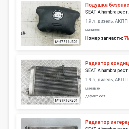
Подушка безопас
SEAT Alhambra рест.
1.9 л., дизель, АКПП
минивэн
Номер запчасти:
7
№ 67Z16J301
Радиатор конди
SEAT Alhambra рест.
1.9 л., дизель, АКПП
минивэн
дефект сот
№ 89K16KB01
Радиатор интерк