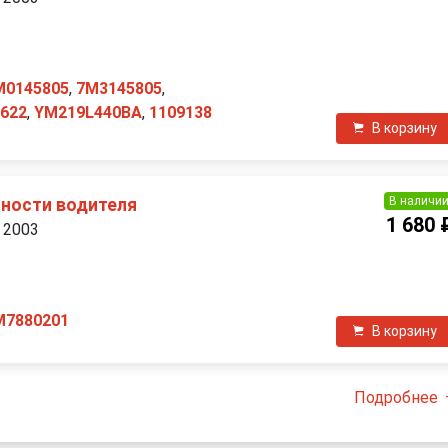
П
M0145805
,
7M3145805
,
0622
,
YM219L440BA
,
1109138
В корзину
В наличи
ности водителя
1 680 
 2003
П
M7880201
В корзину
Подробнее