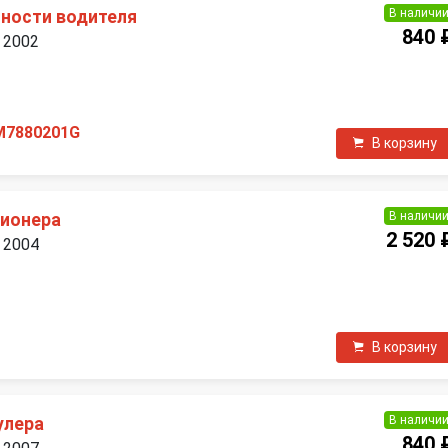
В наличи
ности водителя
840 
 2002
M7880201G
В корзину
В наличи
ционера
2 520 
 2004
В корзину
В наличи
улера
840 