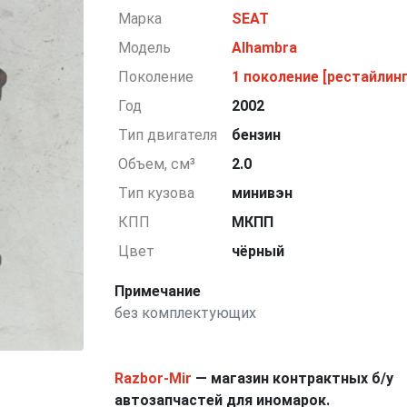
Марка
SEAT
Модель
Alhambra
Поколение
1 поколение [рестайлинг
Год
2002
Тип двигателя
бензин
Объем, см³
2.0
Тип кузова
минивэн
КПП
МКПП
Цвет
чёрный
Примечание
без комплектующих
Razbor-Mir
— магазин контрактных б/у
автозапчастей для иномарок.