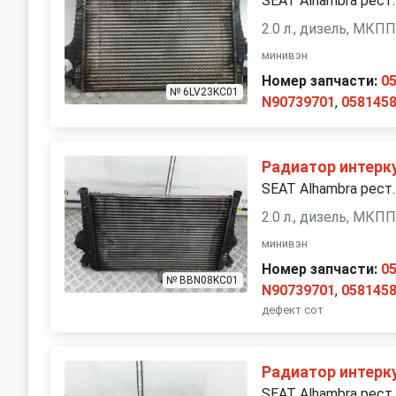
SEAT Alhambra рест.
2.0 л., дизель, МКП
минивэн
Номер запчасти:
0
№ 6LV23KC01
N90739701
,
058145
Радиатор интерк
SEAT Alhambra рест.
2.0 л., дизель, МКП
минивэн
Номер запчасти:
0
№ BBN08KC01
N90739701
,
058145
дефект сот
Радиатор интерк
SEAT Alhambra рест.