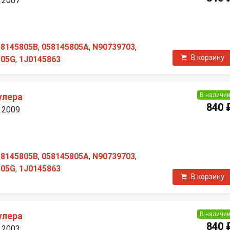
 2007
П
58145805B
,
058145805A
,
N90739703
,
В корзину
805G
,
1J0145863
В наличи
улера
840 
 2009
П
58145805B
,
058145805A
,
N90739703
,
805G
,
1J0145863
В корзину
В наличи
улера
840 
 2003