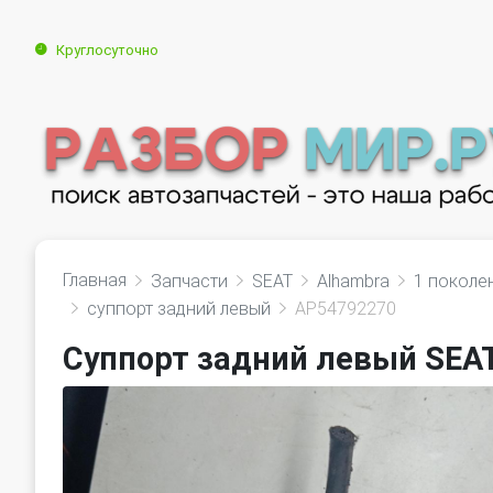
Круглосуточно
Главная
Запчасти
SEAT
Alhambra
1 поколен
суппорт задний левый
AP54792270
Суппорт задний левый SEAT