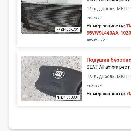
1.9 л., дизель, МКП
минивэн
Номер запчасти:
7
№ BNI06KC01
95VW9L440AA
,
102
дефект сот
Подушка безопас
SEAT Alhambra рест.
1.9 л., дизель, МКП
минивэн
Номер запчасти:
7
№ BNI06J301