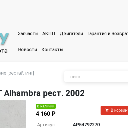
Запчасти
АКПП
Двигатели
Гарантия и Возвр
Новости
Контакты
ие [рестайлинг]
 Alhambra рест. 2002
В наличии
В корзин
4 160 ₽
Артикул
AP54792270