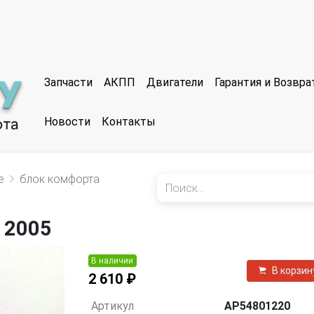
Запчасти
АКПП
Двигатели
Гарантия и Возвр
Новости
Контакты
е
блок комфорта
 2005
В наличии
В корзин
2 610 ₽
Артикул
AP54801220