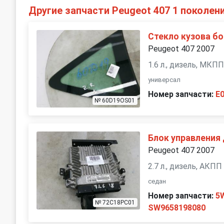
Другие запчасти Peugeot 407 1 поколен
Стекло кузова б
Peugeot 407 2007
1.6 л., дизель, МКП
универсал
Номер запчасти:
E
№ 60D19OS01
Блок управления
Peugeot 407 2007
2.7 л., дизель, АКПП
седан
Номер запчасти:
5
№ 72C18PC01
SW9658198080