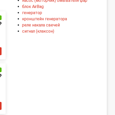
насос (моторчик) омывателя фар
блок AirBag
генератор
и
кронштейн генератора
₽
реле накала свечей
сигнал (клаксон)
и
₽