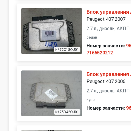
Блок управления
Peugeot 407 2007
2.7 л., дизель, АКПП
седан
Номер запчасти:
9
№ 72C18OJ01
7166520212
Блок управления
Peugeot 407 2006
2.7 л., дизель, АКПП
купе
Номер запчасти:
9
№ 75D42OJ01