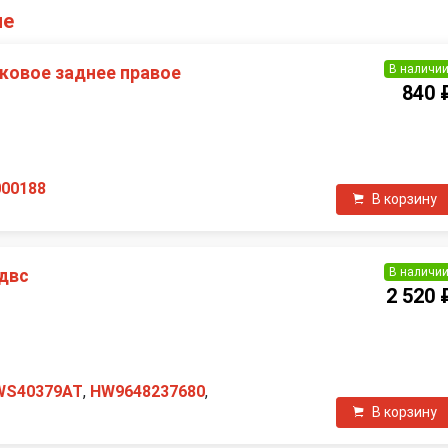
ие
В наличи
оковое заднее правое
840 
П
000188
В корзину
В наличи
 двс
2 520 
WS40379AT
,
HW9648237680
,
В корзину