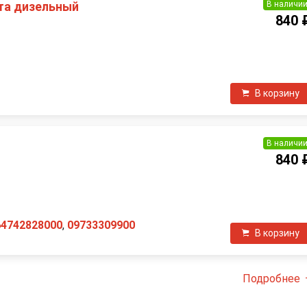
В наличи
та дизельный
840 
П
В корзину
В наличи
840 
П
64742828000
,
09733309900
В корзину
Подробнее