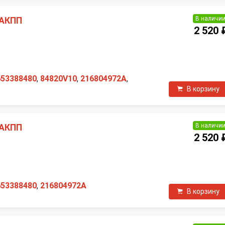
В наличи
 АКПП
2 520 
653388480
,
84820V10
,
216804972A
,
В корзину
В наличи
 АКПП
2 520 
653388480
,
216804972A
В корзину