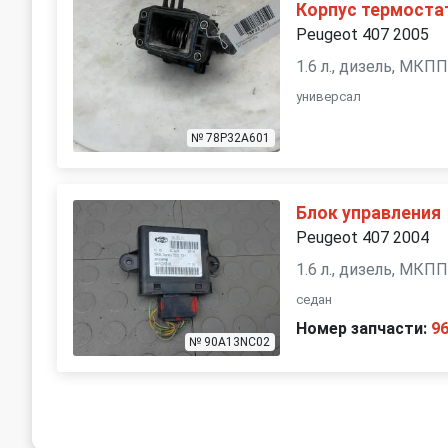
Корпус термоста
Peugeot 407 2005
1.6 л., дизель, МКП
универсал
№ 78P32A601
Блок управления
Peugeot 407 2004
1.6 л., дизель, МКП
седан
Номер запчасти:
9
№ 90A13NC02