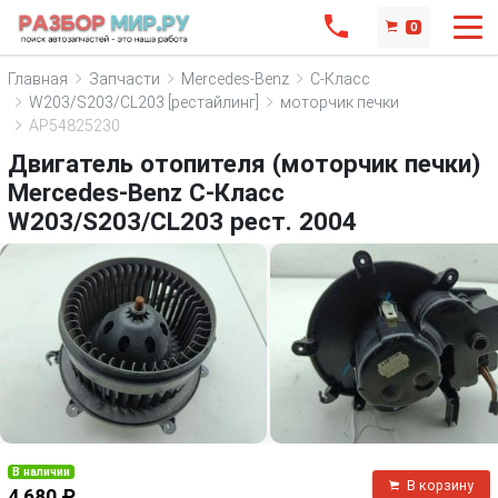
0
Главная
Запчасти
Mercedes-Benz
C-Класс
W203/S203/CL203 [рестайлинг]
моторчик печки
AP54825230
Двигатель отопителя (моторчик печки)
Mercedes-Benz C-Класс
W203/S203/CL203 рест. 2004
В наличии
В корзину
4 680 ₽