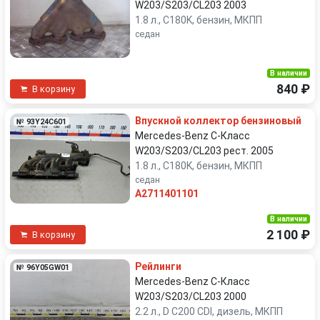
W203/S203/CL203 2003
1.8 л., C180K, бензин, МКПП
седан
В наличии
840 ₽
В корзину
Впускной коллектор бензиновый
№ 93Y24C601
Mercedes-Benz C-Класс
W203/S203/CL203 рест. 2005
1.8 л., C180K, бензин, МКПП
седан
A2711401101
В наличии
2 100 ₽
В корзину
Рейлинги
№ 96Y05GW01
Mercedes-Benz C-Класс
W203/S203/CL203 2000
2.2 л., D C200 CDI, дизель, МКПП