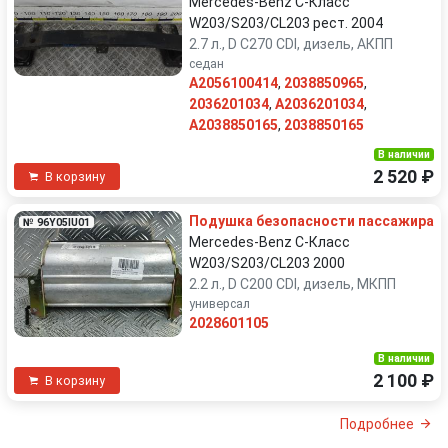
Mercedes-Benz C-Класс
W203/S203/CL203 рест. 2004
2.7 л., D C270 CDI, дизель, АКПП
седан
A2056100414
,
2038850965
,
2036201034
,
A2036201034
,
A2038850165
,
2038850165
В наличии
2 520 ₽
В корзину
Подушка безопасности пассажира
№ 96Y05IU01
Mercedes-Benz C-Класс
W203/S203/CL203 2000
2.2 л., D C200 CDI, дизель, МКПП
универсал
2028601105
В наличии
2 100 ₽
В корзину
Подробнее