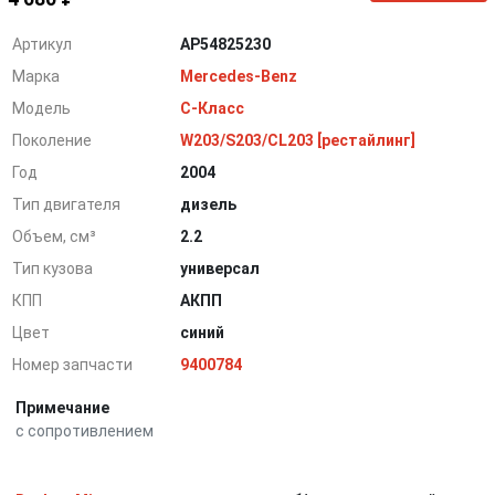
Артикул
AP54825230
Марка
Mercedes-Benz
Модель
C-Класс
Поколение
W203/S203/CL203 [рестайлинг]
Год
2004
Тип двигателя
дизель
Объем, см³
2.2
Тип кузова
универсал
КПП
АКПП
Цвет
синий
Номер запчасти
9400784
Примечание
с сопротивлением