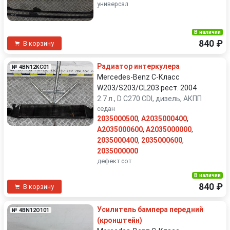
универсал
В наличии
840 ₽
В корзину
Радиатор интеркулера
№ 4BN12KC01
Mercedes-Benz C-Класс
W203/S203/CL203 рест. 2004
2.7 л., D C270 CDI, дизель, АКПП
седан
2035000500
,
A2035000400
,
A2035000600
,
A2035000000
,
2035000400
,
2035000600
,
2035000000
дефект сот
В наличии
840 ₽
В корзину
Усилитель бампера передний
№ 4BN12O101
(кронштейн)