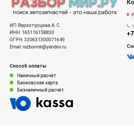
К
Р
ИП Верхотурцева А. С.
ИНН: 165116158830
+7
ОГРН: 320631300071649
Со
Email: razbormir@yandex.ru
Способ оплаты
Наличный расчёт
Банковская карта
Безналичный расчёт