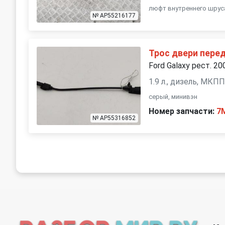
люфт внутреннего шрус
№ AP55216177
Трос двери пере
Ford Galaxy рест. 20
1.9 л., дизель, МКП
серый, минивэн
Номер запчасти:
7
№ AP55316852