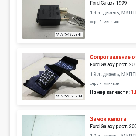
Ford Galaxy 1999
1.9 л., дизель, МКП
серый, минивэн
№ AP54333941
Сопротивление о
Ford Galaxy рест. 20
1.9 л., дизель, МКП
серый, минивэн
Номер запчасти:
1
№ AP52125204
Замок капота
Ford Galaxy рест. 20