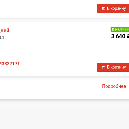
а
В корзину
В наличи
дней
3 640 
04
П
M3837171
В корзину
Подробнее