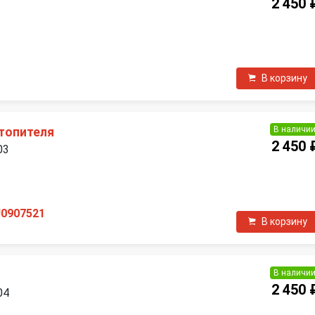
2 450 
П
В корзину
В наличи
топителя
2 450 
03
П
J0907521
В корзину
В наличи
2 450 
04