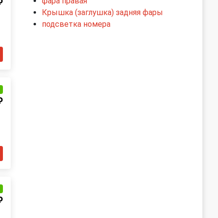
фара правая
₽
Крышка (заглушка) задняя фары
подсветка номера
и
₽
и
₽