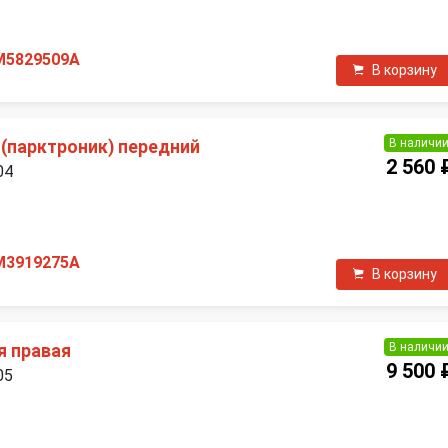
П
M5829509A
В корзину
В наличи
 (парктроник) передний
2 560 
04
П
M3919275A
В корзину
В наличи
я правая
9 500 
05