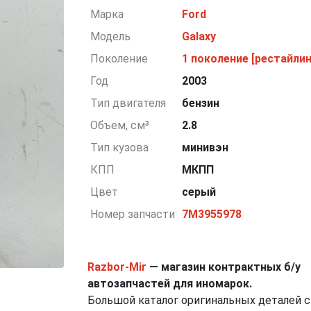
Марка
Ford
Модель
Galaxy
Поколение
1 поколение [рестайлин
Год
2003
Тип двигателя
бензин
Объем, см³
2.8
Тип кузова
минивэн
КПП
МКПП
Цвет
серый
Номер запчасти
7M3955978
Razbor-Mir
— магазин контрактных б/у
автозапчастей для иномарок.
Большой каталог оригинальных деталей с