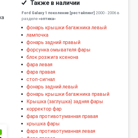
Также в наличии
Ford Galaxy 1 поколение [рестайлинг]
2000 - 2006 в
ка
разделе
«оптика
»
фонарь крышки багажника левый
лампочка
фонарь задний правый
форсунка омывателя фары
блок розжига ксенона
фара левая
фара правая
стоп-сигнал
фонарь задний левый
фонарь крышки багажника правый
Крышка (заглушка) задняя фары
корректор фар
фара противотуманная правая
крышка фары
фара противотуманная левая
и