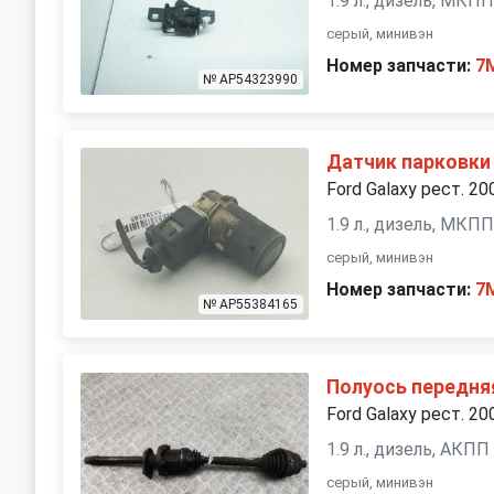
1.9 л., дизель, МКП
серый, минивэн
Номер запчасти:
7
№ AP54323990
Датчик парковки
Ford Galaxy рест. 20
1.9 л., дизель, МКП
серый, минивэн
Номер запчасти:
7
№ AP55384165
Полуось передня
Ford Galaxy рест. 20
1.9 л., дизель, АКПП
серый, минивэн