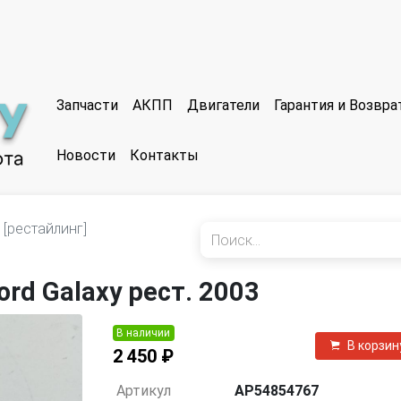
Запчасти
АКПП
Двигатели
Гарантия и Возвр
Новости
Контакты
 [рестайлинг]
rd Galaxy рест. 2003
В наличии
В корзин
2 450 ₽
Артикул
AP54854767