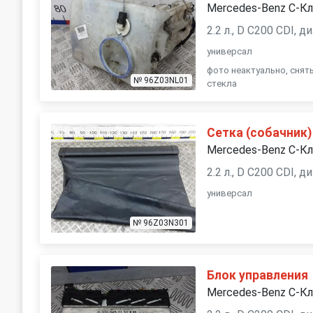
Mercedes-Benz C-Кл
2.2 л., D C200 CDI, 
универсал
фото неактуально, сня
№ 96Z03NL01
стекла
Сетка (собачник)
Mercedes-Benz C-Кл
2.2 л., D C200 CDI, 
универсал
№ 96Z03N301
Блок управления
Mercedes-Benz C-Кл