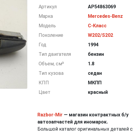
Артикул
AP54863069
Марка
Mercedes-Benz
Модель
C-Класс
Поколение
W202/S202
Год
1994
Тип двигателя
бензин
Объем, см³
1.8
Тип кузова
седан
КПП
МКПП
Цвет
красный
Razbor-Mir
— магазин контрактных б/у
автозапчастей для иномарок.
Большой каталог оригинальных деталей с