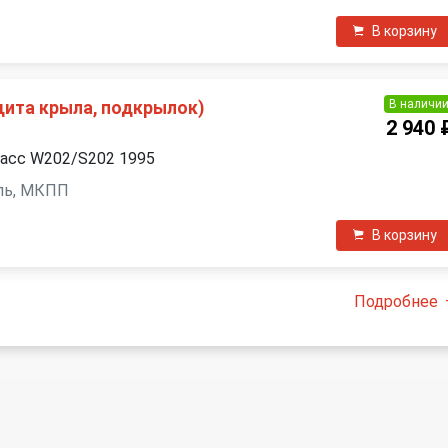
В корзину
В наличи
щита крыла, подкрылок)
2 940 
ласс W202/S202 1995
зель, МКПП
В корзину
Подробнее