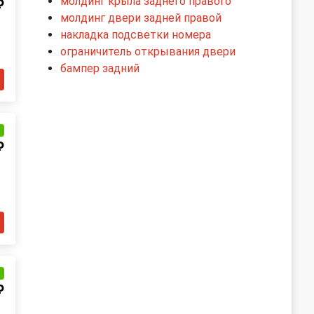
молдинг крыла заднего правого
₽
молдинг двери задней правой
накладка подсветки номера
ограничитель открывания двери
бампер задний
и
₽
и
₽