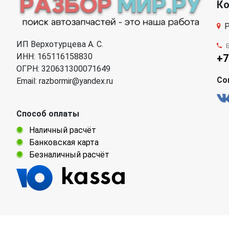
К
Р
ИП Верхотурцева А. С.
ИНН: 165116158830
+7
ОГРН: 320631300071649
Со
Email: razbormir@yandex.ru
Способ оплаты
Наличный расчёт
Банковская карта
Безналичный расчёт