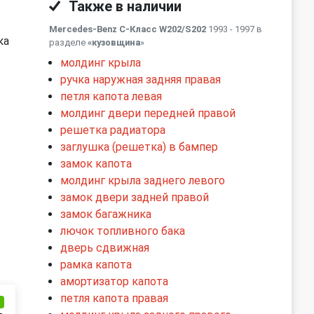
Также в наличии
Mercedes-Benz C-Класс W202/S202
1993 - 1997 в
ка
разделе
«кузовщина
»
молдинг крыла
ручка наружная задняя правая
петля капота левая
молдинг двери передней правой
решетка радиатора
заглушка (решетка) в бампер
замок капота
молдинг крыла заднего левого
замок двери задней правой
замок багажника
лючок топливного бака
дверь сдвижная
рамка капота
амортизатор капота
петля капота правая
и