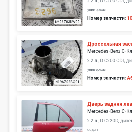
2.2 л., D C200 CDI, 
универсал
Номер запчасти:
1
№ 96Z03KW02
Дроссельная зас
Mercedes-Benz C-Кл
2.2 л., D C200 CDI, 
универсал
Номер запчасти:
A
№ 96Z03BQ01
Дверь задняя ле
Mercedes-Benz C-К
2.2 л., D C220D, ди
седан