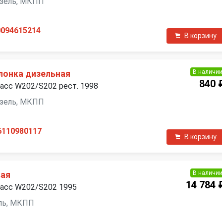
дизель, МКПП
0094615214
В корзину
В наличи
лонка дизельная
840 
асс W202/S202 рест. 1998
дизель, МКПП
6110980117
В корзину
В наличи
вая
14 784 
ласс W202/S202 1995
зель, МКПП