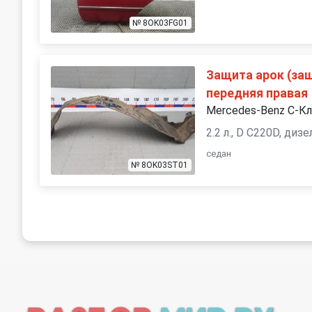
№ 8OK03FG01
Защита арок (за
передняя правая
Mercedes-Benz C-К
2.2 л., D C220D, ди
седан
№ 8OK03ST01