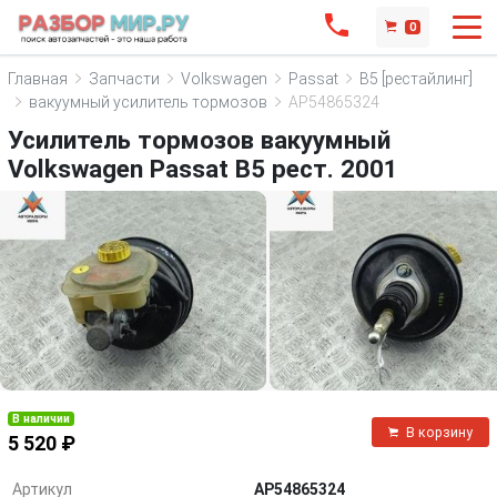
0
Главная
Запчасти
Volkswagen
Passat
B5 [рестайлинг]
вакуумный усилитель тормозов
AP54865324
Усилитель тормозов вакуумный
Volkswagen Passat B5 рест. 2001
В наличии
В корзину
5 520 ₽
Артикул
AP54865324