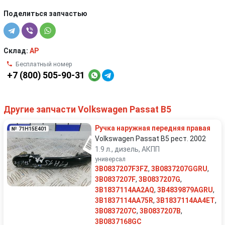
Поделиться запчастью
Склад:
AP
Бесплатный номер
+7 (800) 505-90-31
Другие запчасти Volkswagen Passat B5
Ручка наружная передняя правая
№ 71H15E401
Volkswagen Passat B5 рест. 2002
1.9 л., дизель, АКПП
универсал
3B0837207F3FZ
,
3B0837207GGRU
,
3B0837207F
,
3B0837207G
,
3B1837114AA2AQ
,
3B4839879AGRU
,
3B1837114AA75R
,
3B1837114AA4ET
,
3B0837207C
,
3B0837207B
,
3B0837168GC