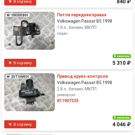
840 ₽
В корзину
Петля передняя правая
№ YBE03FB01
Volkswagen Passat B5 1998
1.8 л., бензин, МКПП
седан
В наличии
5 310 ₽
В корзину
Привод круиз-контроля
№ 2ST15M501
Volkswagen Passat B5 1998
2.8 л., бензин, МКПП
универсал
811907325
В наличии
4 046 ₽
В корзину