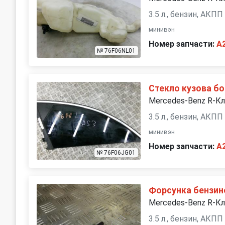
3.5 л., бензин, АКПП
минивэн
Номер запчасти:
A
№ 76F06NL01
Стекло кузова б
Mercedes-Benz R-К
3.5 л., бензин, АКПП
минивэн
Номер запчасти:
A
№ 76F06JG01
Форсунка бензин
Mercedes-Benz R-К
3.5 л., бензин, АКПП