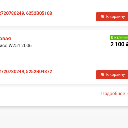
2720780249
,
6252B05108
В корзину
В наличи
овая
2 100 
ласс W251 2006
2720780249
,
5252B04872
В корзину
Подробнее