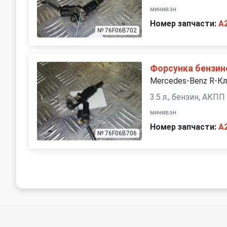
минивэн
Номер запчасти:
A
№ 76F06B702
Форсунка бензин
Mercedes-Benz R-К
3.5 л., бензин, АКПП
минивэн
Номер запчасти:
A
№ 76F06B706