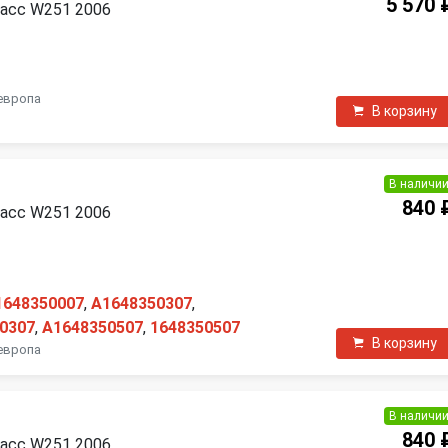
5 570 
ласс W251 2006
европа
В корзину
В наличи
840 
ласс W251 2006
1648350007
,
A1648350307
,
0307
,
A1648350507
,
1648350507
В корзину
европа
В наличи
я
840 
ласс W251 2006