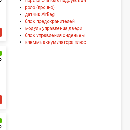
переключатель подрулевой
₽
реле (прочие)
датчик AirBag
блок предохранителей
модуль управления двери
блок управления сиденьем
клемма аккумулятора плюс
и
₽
и
₽