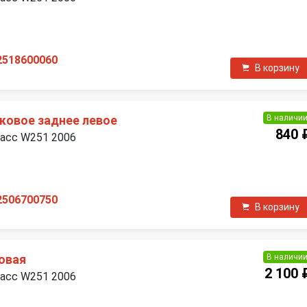
2518600060
В корзину
В наличи
оковое заднее левое
840 
ласс W251 2006
2506700750
В корзину
В наличи
овая
2 100 
ласс W251 2006