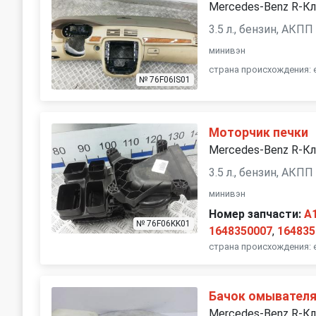
Mercedes-Benz R-К
3.5 л., бензин, АКПП
минивэн
страна происхождения: 
№ 76F06IS01
Моторчик печки
Mercedes-Benz R-К
3.5 л., бензин, АКПП
минивэн
Номер запчасти:
A
№ 76F06KK01
1648350007
,
164835
страна происхождения: 
Бачок омывател
Mercedes-Benz R-К