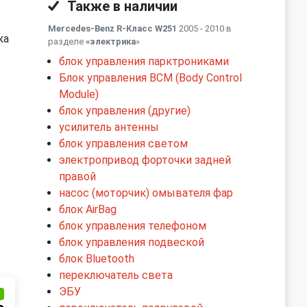
Также в наличии
Mercedes-Benz R-Класс W251
2005 - 2010 в
ка
разделе
«электрика
»
блок управления парктрониками
Блок управления BCM (Body Control
Module)
блок управления (другие)
усилитель антенны
блок управления светом
электропривод форточки задней
правой
насос (моторчик) омывателя фар
блок AirBag
блок управления телефоном
блок управления подвеской
блок Bluetooth
переключатель света
ЭБУ
и