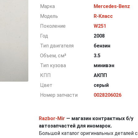
Марка
Mercedes-Benz
Модель
R-Класс
Поколение
W251
Год
2008
Тип двигателя
бензин
Объем, см³
3.5
Тип кузова
минивэн
КПП
АКПП
Цвет
серый
Номер запчасти
0028206026
Razbor-Mir
— магазин контрактных б/у
автозапчастей для иномарок.
Большой каталог оригинальных деталей с