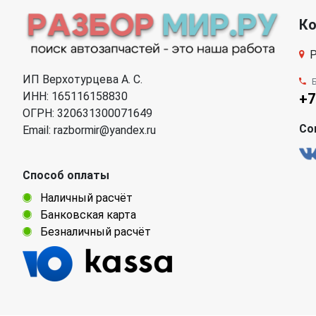
К
Р
ИП Верхотурцева А. С.
ИНН: 165116158830
+7
ОГРН: 320631300071649
Со
Email: razbormir@yandex.ru
Способ оплаты
Наличный расчёт
Банковская карта
Безналичный расчёт