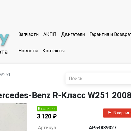
Запчасти
АКПП
Двигатели
Гарантия и Возвр
Новости
Контакты
W251
rcedes-Benz R-Класс W251 200
В наличии
В корзин
3 120 ₽
Артикул
AP54889327