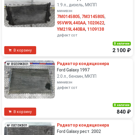
1.9 л., дизель, МКПП
минивэн
7M0145805
,
7M3145805
,
95VW9L440AA
,
1020622
,
YM219L440BA
,
1109138
дефект сот
В наличии
2 100 ₽
В корзину
Радиатор кондиционера
№ BSE09KB01
Ford Galaxy 1997
2.0 л., бензин, МКПП
минивэн
дефект сот
В наличии
840 ₽
В корзину
Радиатор кондиционера
№ ISE13KB01
Ford Galaxy рест. 2002