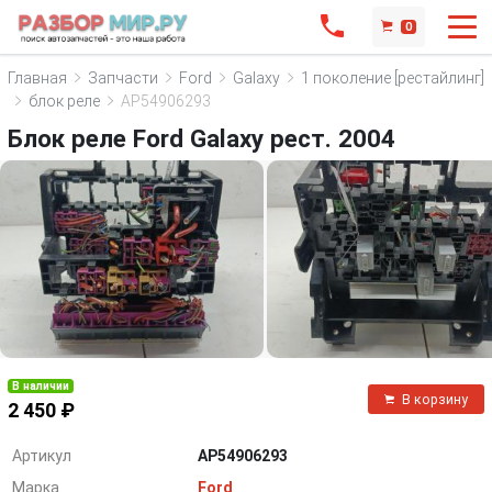
0
Главная
Запчасти
Ford
Galaxy
1 поколение [рестайлинг]
блок реле
AP54906293
Блок реле Ford Galaxy рест. 2004
В наличии
В корзину
2 450 ₽
Артикул
AP54906293
Марка
Ford