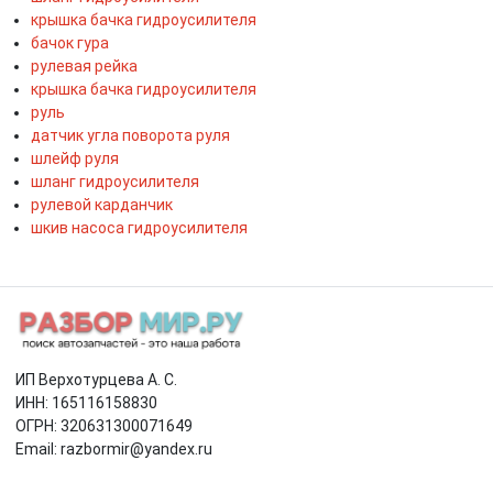
крышка бачка гидроусилителя
бачок гура
рулевая рейка
крышка бачка гидроусилителя
руль
датчик угла поворота руля
шлейф руля
шланг гидроусилителя
рулевой карданчик
шкив насоса гидроусилителя
ИП Верхотурцева А. С.
ИНН: 165116158830
ОГРН: 320631300071649
Email: razbormir@yandex.ru