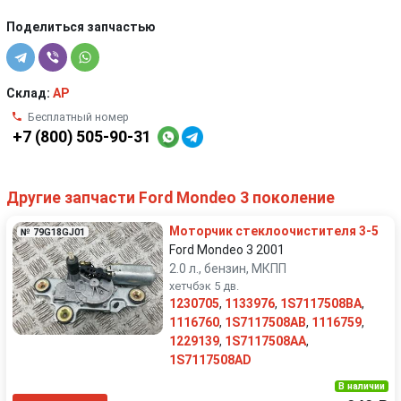
Поделиться запчастью
Склад:
AP
Бесплатный номер
+7 (800) 505-90-31
Другие запчасти Ford Mondeo 3 поколение
Моторчик стеклоочиcтителя 3-5
№ 79G18GJ01
Ford Mondeo 3 2001
2.0 л., бензин, МКПП
хетчбэк 5 дв.
1230705
,
1133976
,
1S7117508BA
,
1116760
,
1S7117508AB
,
1116759
,
1229139
,
1S7117508AA
,
1S7117508AD
В наличии