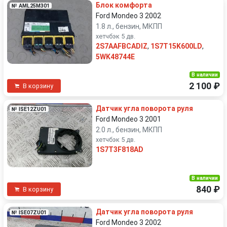
Блок комфорта
№ AML25M301
Ford Mondeo 3 2002
1.8 л., бензин, МКПП
хетчбэк 5 дв.
2S7AAFBCADIZ
,
1S7T15K600LD
,
5WK48744E
В наличии
2 100 ₽
В корзину
Датчик угла поворота руля
№ ISE12ZU01
Ford Mondeo 3 2001
2.0 л., бензин, МКПП
хетчбэк 5 дв.
1S7T3F818AD
В наличии
840 ₽
В корзину
Датчик угла поворота руля
№ ISE07ZU01
Ford Mondeo 3 2002