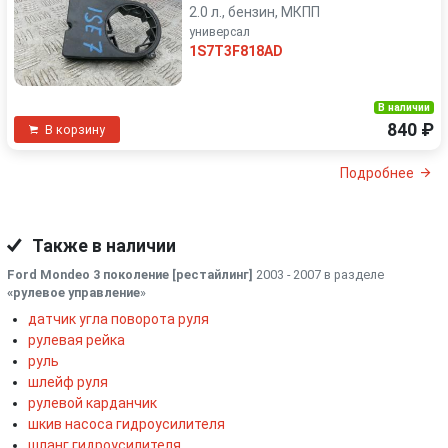
2.0 л., бензин, МКПП
универсал
1S7T3F818AD
В наличии
840 ₽
В корзину
Подробнее
Также в наличии
Ford Mondeo 3 поколение [рестайлинг]
2003 - 2007 в разделе
«рулевое управление
»
датчик угла поворота руля
рулевая рейка
руль
шлейф руля
рулевой карданчик
шкив насоса гидроусилителя
шланг гидроусилителя