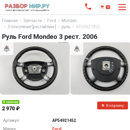
0
Главная
Запчасти
Ford
Mondeo
3 поколение [рестайлинг]
руль
AP54921452
Руль Ford Mondeo 3 рест. 2006
В наличии
В корзину
2 970 ₽
Артикул
AP54921452
Марка
Ford