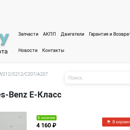
Запчасти
АКПП
Двигатели
Гарантия и Возвр
Новости
Контакты
W212/S212/C207/A207
s-Benz E-Класс
0
В наличии
В корзин
4 160 ₽