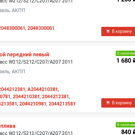
ласс W212/S212/C207/A207 2011
дизель, АКПП
2048300061
,
2048300061
В корзину
В наличи
ой передний левый
1 680 
ласс W212/S212/C207/A207 2011
дизель, АКПП
2044212381
,
A2044210381
,
0781
,
2044210381
,
2044212381
,
В корзину
4213581
,
2044210981
,
2044213581
В наличи
оплива
840 
ласс W212/S212/C207/A207 2011