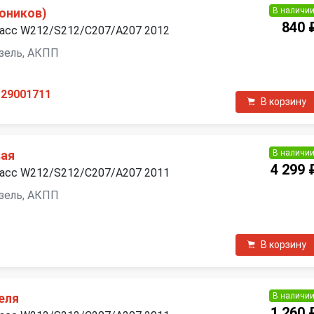
В наличи
оников)
840 
ласс W212/S212/C207/A207 2012
дизель, АКПП
129001711
В корзину
В наличи
вая
4 299 
ласс W212/S212/C207/A207 2011
дизель, АКПП
В корзину
В наличи
еля
1 260 