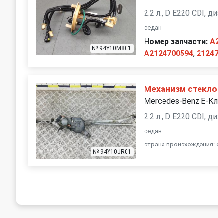
2.2 л., D E220 CDI, 
седан
Номер запчасти:
A
№ 94Y10M801
A2124700594
,
2124
Механизм стекло
Mercedes-Benz E-К
2.2 л., D E220 CDI, 
седан
страна происхождения: 
№ 94Y10JR01