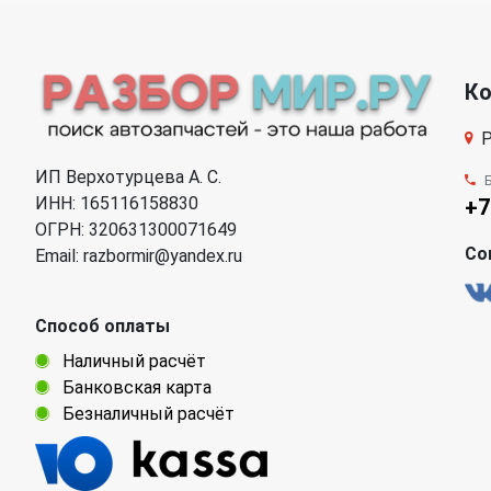
К
Р
ИП Верхотурцева А. С.
ИНН: 165116158830
+7
ОГРН: 320631300071649
Со
Email: razbormir@yandex.ru
Способ оплаты
Наличный расчёт
Банковская карта
Безналичный расчёт