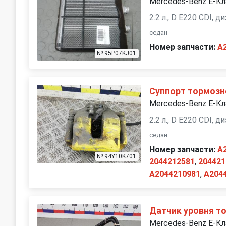
Mercedes-Benz E-К
2.2 л., D E220 CDI, 
седан
Номер запчасти:
A
№ 95P07KJ01
Суппорт тормозн
Mercedes-Benz E-К
2.2 л., D E220 CDI, 
седан
Номер запчасти:
A
№ 94Y10K701
2044212581
,
204421
A2044210981
,
A204
Датчик уровня т
Mercedes-Benz E-К