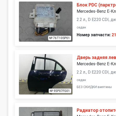
Блок PDC (парктр
Mercedes-Benz E-К
2.2 л., D E220 CDI, 
седан
Номер запчасти:
2
№ 76T10SP01
Дверь задняя ле
Mercedes-Benz E-К
2.2 л., D E220 CDI, 
седан
БЕЗ СКИДКИ вмятины
№ 95P07FG01
Радиатор отопит