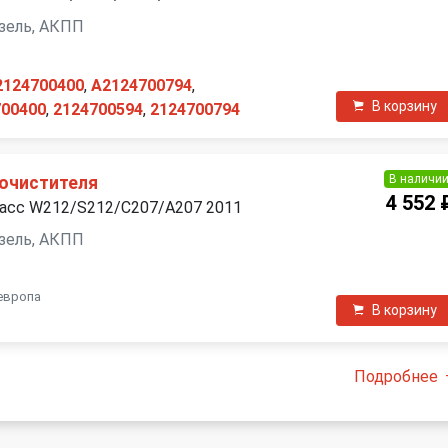
дизель, АКПП
2124700400
,
A2124700794
,
В корзину
700400
,
2124700594
,
2124700794
В наличи
очистителя
4 552 
ласс W212/S212/C207/A207 2011
дизель, АКПП
европа
В корзину
Подробнее