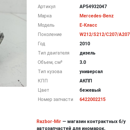
Артикул
AP54932047
Марка
Mercedes-Benz
Модель
E-Класс
Поколение
W212/S212/C207/A207
Год
2010
Тип двигателя
дизель
Объем, см³
3.0
Тип кузова
универсал
КПП
АКПП
Цвет
бежевый
Номер запчасти
6422002215
Razbor-Mir
— магазин контрактных б/у
автозапчастей для иномарок.