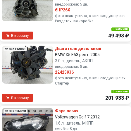
внедорожник 5 дв.
6HP26X
фото неактуально, сняты следующие зч:
Раздаточная коробка
В наличии
49 498 ₽
В корзину
Двигатель дизельный
№ BLK11AB01
BMW X5 E53 рест. 2005
3.0 л., дизель, АКПП
внедорожник 5 дв.
22425936
фото неактуально, сняты следующие зч:
Стартер
В наличии
201 933 ₽
В корзину
Фара левая
№ BLK09MR01
Volkswagen Golf 7 2012
1.6 л., дизель, МКПП
хетчбэк 5 дв.