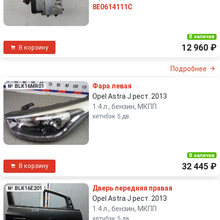
8E0614111C
В наличии
12 960 ₽
В корзину
Подробнее
Фара левая
№ BLK16MR01
Opel Astra J рест. 2013
1.4 л., бензин, МКПП
хетчбэк 5 дв.
В наличии
32 445 ₽
В корзину
Дверь передняя правая
№ BLK16E201
Opel Astra J рест. 2013
1.4 л., бензин, МКПП
хетчбэк 5 дв.