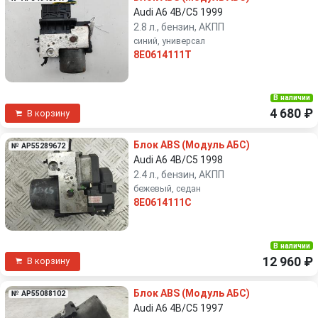
Audi A6 4B/C5 1999
2.8 л., бензин, АКПП
синий, универсал
8E0614111T
В наличии
4 680 ₽
В корзину
Блок ABS (Модуль АБС)
№ AP55289672
Audi A6 4B/C5 1998
2.4 л., бензин, АКПП
бежевый, седан
8E0614111C
В наличии
12 960 ₽
В корзину
Блок ABS (Модуль АБС)
№ AP55088102
Audi A6 4B/C5 1997