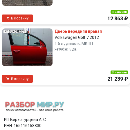
В наличии
12 863 ₽
В корзину
Дверь передняя правая
№ BLK09E201
Volkswagen Golf 7 2012
1.6 л., дизель, МКПП
хетчбэк 5 дв.
В наличии
21 239 ₽
В корзину
ИП Верхотурцева А. С.
ИНН: 165116158830