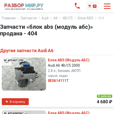
0
Главная
Запчасти
Audi
A6
4B/C5
блок ABS
404
Запчасти «блок abs (модуль абс)»
продана - 404
Другие запчасти Audi A6
Блок ABS (Модуль АБС)
№ AP54611290
Audi A6 4B/C5 2000
2.8 л., бензин, АКПП
серый, седан
8E0614111T
В наличии
4 680 ₽
В корзину
Блок ABS (Модуль АБС)
№ AP54940947