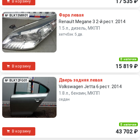
17 535 ₽
В корзину
Фара левая
№ BLK13MR01
Renault Megane 3 2-й рест. 2014
1.5 л., дизель, МКПП
хетчбэк 5 дв.
В наличии
15 819 ₽
В корзину
Дверь задняя левая
№ BLK12FG01
Volkswagen Jetta 6 рест. 2014
1.8 л., бензин, МКПП
седан
В наличии
43 702 ₽
В корзину