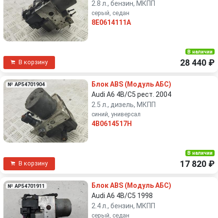
2.8 л., бензин, МКПП
серый, седан
8E0614111A
В наличии
28 440 ₽
В корзину
Блок ABS (Модуль АБС)
№ AP54701904
Audi A6 4B/C5 рест. 2004
2.5 л., дизель, МКПП
синий, универсал
4B0614517H
В наличии
17 820 ₽
В корзину
Блок ABS (Модуль АБС)
№ AP54701911
Audi A6 4B/C5 1998
2.4 л., бензин, МКПП
серый, седан