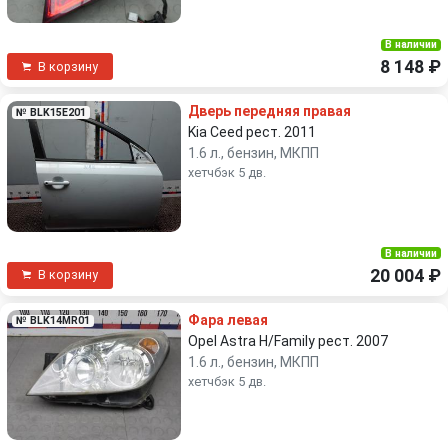
В наличии
8 148 ₽
В корзину
Дверь передняя правая
№ BLK15E201
Kia Ceed рест. 2011
1.6 л., бензин, МКПП
хетчбэк 5 дв.
В наличии
20 004 ₽
В корзину
Фара левая
№ BLK14MR01
Opel Astra H/Family рест. 2007
1.6 л., бензин, МКПП
хетчбэк 5 дв.