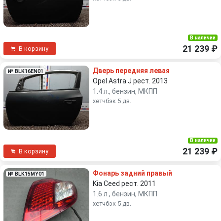
В наличии
21 239 ₽
В корзину
Дверь передняя левая
№ BLK16EN01
Opel Astra J рест. 2013
1.4 л., бензин, МКПП
хетчбэк 5 дв.
В наличии
21 239 ₽
В корзину
Фонарь задний правый
№ BLK15MY01
Kia Ceed рест. 2011
1.6 л., бензин, МКПП
хетчбэк 5 дв.