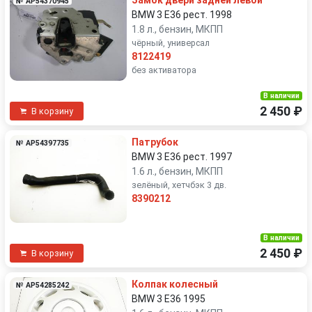
Замок двери задней левой
№ AP54370945
BMW 3 E36 рест. 1998
1.8 л., бензин, МКПП
чёрный, универсал
8122419
без активатора
В наличии
2 450 ₽
В корзину
Патрубок
№ AP54397735
BMW 3 E36 рест. 1997
1.6 л., бензин, МКПП
зелёный, хетчбэк 3 дв.
8390212
В наличии
2 450 ₽
В корзину
Колпак колесный
№ AP54285242
BMW 3 E36 1995