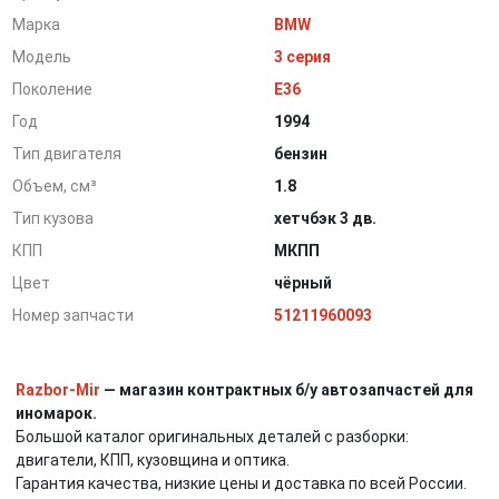
Марка
BMW
Модель
3 серия
Поколение
E36
Год
1994
Тип двигателя
бензин
Объем, см³
1.8
Тип кузова
хетчбэк 3 дв.
КПП
МКПП
Цвет
чёрный
Номер запчасти
51211960093
Razbor-Mir
— магазин контрактных б/у автозапчастей для
иномарок.
Большой каталог оригинальных деталей с разборки:
двигатели, КПП, кузовщина и оптика.
Гарантия качества, низкие цены и доставка по всей России.