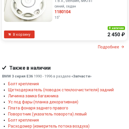
1.6 л., бензин, МКПП
синий, седан
1180104
15"
В наличии
2 450 ₽
В корзину
Подробнее
Также в наличии
BMW 3 серия E36
1990 - 1996 в разделе
«Запчасти
»
Болт крепления
Щеткодержатель (поводок стеклоочистителя) задний
Личинка замка багажника
Ус под фары (планка декоративная)
Плата фонаря заднего правого
Поворотник (указатель поворота) левый
Болт крепления
Расходомер (измеритель потока воздуха)