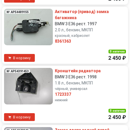
Активатор (привод) замка
№ AP54489155
багажника
BMW 3 E36 рест. 1997
2.0 л., бензин, МКПП
красный, кабриолет
8361363
В наличии
2 450 ₽
В корзину
Кронштейн радиатора
№ AP54391453
BMW 3 E36 рест. 1998
1.8 л., бензин, МКПП
чёрный, универсал
1723337
нижний
В наличии
2 450 ₽
В корзину