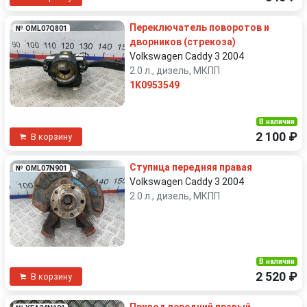
Переключатель поворотов и
№ OML07Q801
дворников (стрекоза)
Volkswagen Caddy 3 2004
2.0 л., дизель, МКПП
1K0953549
В наличии
2 100 ₽
В корзину
Ступица передняя правая
№ OML07N901
Volkswagen Caddy 3 2004
2.0 л., дизель, МКПП
В наличии
2 520 ₽
В корзину