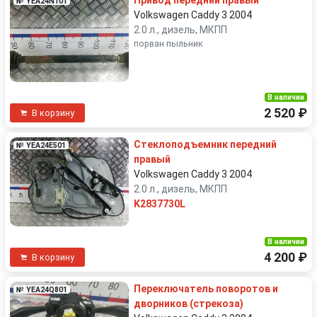
Привод передний правый
№ YEA24N101
Volkswagen Caddy 3 2004
2.0 л., дизель, МКПП
порван пыльник
В наличии
2 520 ₽
В корзину
Стеклоподъемник передний
№ YEA24E501
правый
Volkswagen Caddy 3 2004
2.0 л., дизель, МКПП
K2837730L
В наличии
4 200 ₽
В корзину
Переключатель поворотов и
№ YEA24Q801
дворников (стрекоза)