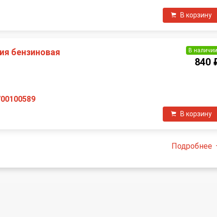
В корзину
В наличи
ия бензиновая
840 
П
700100589
В корзину
Подробнее