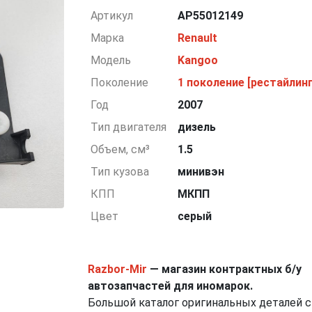
Артикул
AP55012149
Марка
Renault
Модель
Kangoo
Поколение
1 поколение [рестайлинг
Год
2007
Тип двигателя
дизель
Объем, см³
1.5
Тип кузова
минивэн
КПП
МКПП
Цвет
серый
Razbor-Mir
— магазин контрактных б/у
автозапчастей для иномарок.
Большой каталог оригинальных деталей с