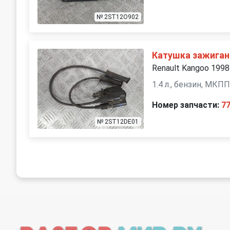
№ 2ST12O902
Катушка зажиган
Renault Kangoo 1998
1.4 л., бензин, МКП
Номер запчасти:
7
№ 2ST12DE01