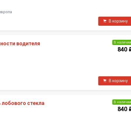
П
европа
В корзину
В наличи
ности водителя
840 
П
В корзину
В наличи
 лобового стекла
840 
П