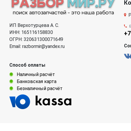
К
Р
ИП Верхотурцева А. С.
ИНН: 165116158830
+7
ОГРН: 320631300071649
Со
Email: razbormir@yandex.ru
Способ оплаты
Наличный расчёт
Банковская карта
Безналичный расчёт