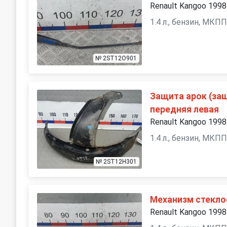
Renault Kangoo 1998
1.4 л., бензин, МКП
№ 2ST12O901
Защита арок (за
передняя левая
Renault Kangoo 1998
1.4 л., бензин, МКП
№ 2ST12H301
Механизм стекло
Renault Kangoo 1998