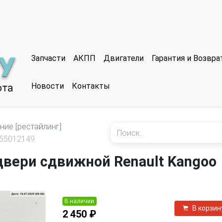
Запчасти
АКПП
Двигатели
Гарантия и Возвр
Новости
Контакты
ние [рестайлинг]
55012149
двери сдвижной Renault Kangoo
В наличии
В корзин
2 450 ₽