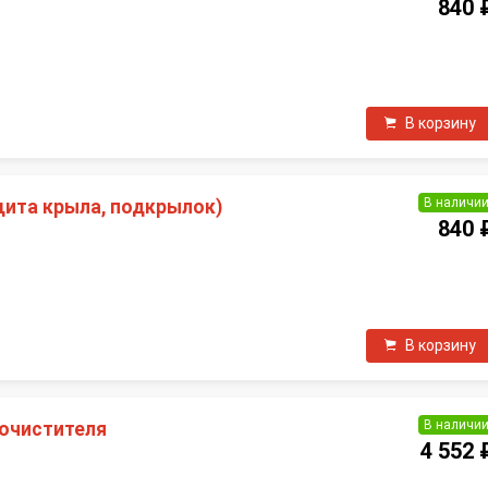
840 
П
В корзину
В наличи
щита крыла, подкрылок)
840 
П
В корзину
В наличи
очистителя
4 552 