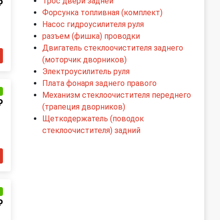
Трос двери задней
₽
Форсунка топливная (комплект)
Насос гидроусилителя руля
разъем (фишка) проводки
Двигатель стеклоочистителя заднего
(моторчик дворников)
Электроусилитель руля
Плата фонаря заднего правого
и
Механизм стеклоочистителя переднего
₽
(трапеция дворников)
Щеткодержатель (поводок
стеклоочистителя) задний
и
₽